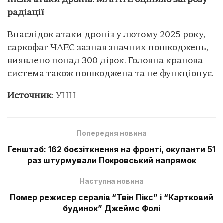
після атаки дронів: МАГАТЕ оцінило загрозу
радіації
Внаслідок атаки дронів у лютому 2025 року,
саркофаг ЧАЕС зазнав значних пошкоджень,
виявлено понад 300 дірок. Головна кранова
система також пошкоджена та не функціонує.
Источник
:
УНН
Попередня новина
Генштаб: 162 боєзіткнення на фронті, окупанти 51
раз штурмували Покровський напрямок
Наступна новина
Помер режисер сералів “Твін Пікс” і “Картковий
будинок” Джеймс Фолі