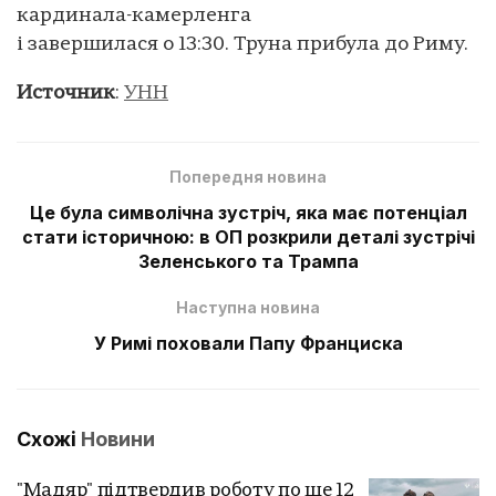
кардинала-камерленга
і завершилася о 13:30. Труна прибула до Риму.
Источник
:
УНН
Попередня новина
Це була символічна зустріч, яка має потенціал
стати історичною: в ОП розкрили деталі зустрічі
Зеленського та Трампа
Наступна новина
У Римі поховали Папу Франциска
Схожі
Новини
"Мадяр" підтвердив роботу по ще 12