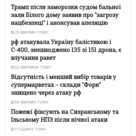
Трамп після заморозки судом бальної
зали Білого дому заявив про "загрозу
нацбезпеці" і анонсував апеляцію
25 ХВИЛИН ТОМУ
рф атакувала Україну балістикою і
С-400, знешкоджено 135 зі 151 дрона, є
влучання ракет
52 ХВИЛИНИ ТОМУ
Відсутність і менший вибір товарів у
супермаркетах – склади "Фори"
знищено через атаку рф
59 ХВИЛИН ТОМУ
Пожежі фіксують на Сизранському та
Ільському НПЗ після нічної атаки
1 ГОДИНУ ТОМУ