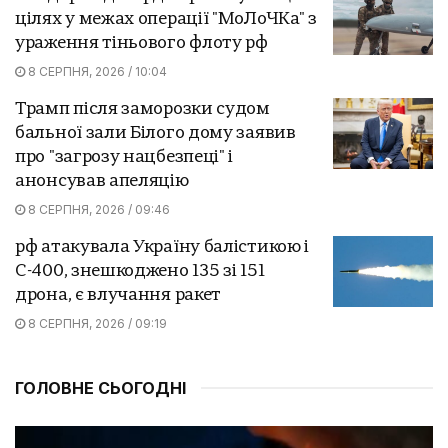
цілях у межах операції "МоЛоЧКа" з
ураження тіньового флоту рф
8 СЕРПНЯ, 2026 / 10:04
Трамп після заморозки судом
бальної зали Білого дому заявив
про "загрозу нацбезпеці" і
анонсував апеляцію
8 СЕРПНЯ, 2026 / 09:46
рф атакувала Україну балістикою і
С-400, знешкоджено 135 зі 151
дрона, є влучання ракет
8 СЕРПНЯ, 2026 / 09:19
ГОЛОВНЕ СЬОГОДНІ