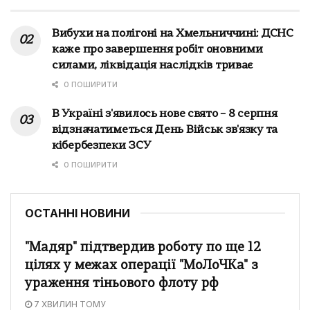
Вибухи на полігоні на Хмельниччині: ДСНС
каже про завершення робіт оновними
силами, ліквідація наслідків триває
0 ПОШИРИТИ
В Україні з'явилось нове свято – 8 серпня
відзначатиметься День Військ зв'язку та
кібербезпеки ЗСУ
0 ПОШИРИТИ
ОСТАННІ НОВИНИ
"Мадяр" підтвердив роботу по ще 12
цілях у межах операції "МоЛоЧКа" з
ураження тіньового флоту рф
7 ХВИЛИН ТОМУ