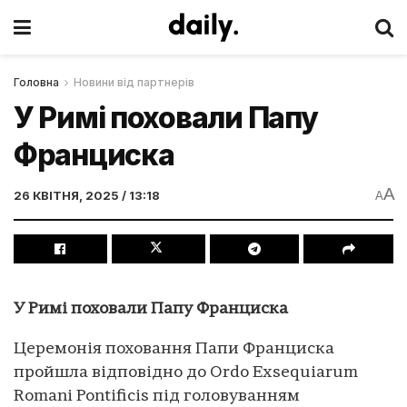
Головна
Новини від партнерів
У Римі поховали Папу
Франциска
A
26 КВІТНЯ, 2025 / 13:18
A
У Римі поховали Папу Франциска
Церемонія поховання Папи Франциска
пройшла відповідно до Ordo Exsequiarum
Romani Pontificis під головуванням