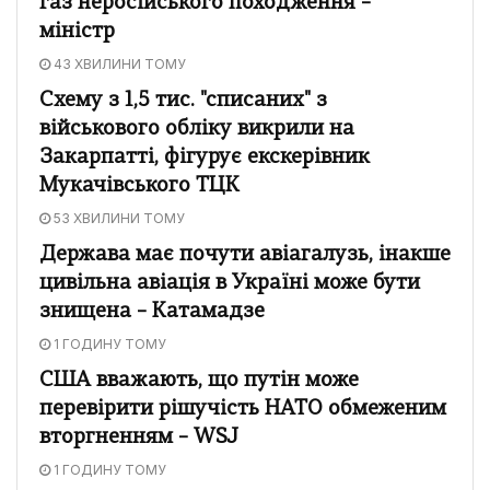
газ неросійського походження –
міністр
43 ХВИЛИНИ ТОМУ
Схему з 1,5 тис. "списаних" з
військового обліку викрили на
Закарпатті, фігурує екскерівник
Мукачівського ТЦК
53 ХВИЛИНИ ТОМУ
Держава має почути авіагалузь, інакше
цивільна авіація в Україні може бути
знищена – Катамадзе
1 ГОДИНУ ТОМУ
США вважають, що путін може
перевірити рішучість НАТО обмеженим
вторгненням – WSJ
1 ГОДИНУ ТОМУ