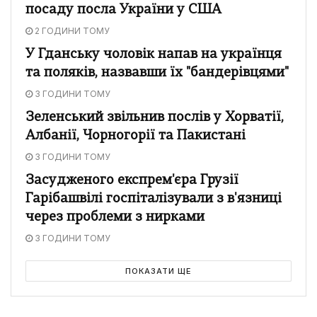
посаду посла України у США
2 ГОДИНИ ТОМУ
У Гданську чоловік напав на українця
та поляків, назвавши їх "бандерівцями"
3 ГОДИНИ ТОМУ
Зеленський звільнив послів у Хорватії,
Албанії, Чорногорії та Пакистані
3 ГОДИНИ ТОМУ
Засудженого експрем'єра Грузії
Гарібашвілі госпіталізували з в'язниці
через проблеми з нирками
3 ГОДИНИ ТОМУ
ПОКАЗАТИ ЩЕ