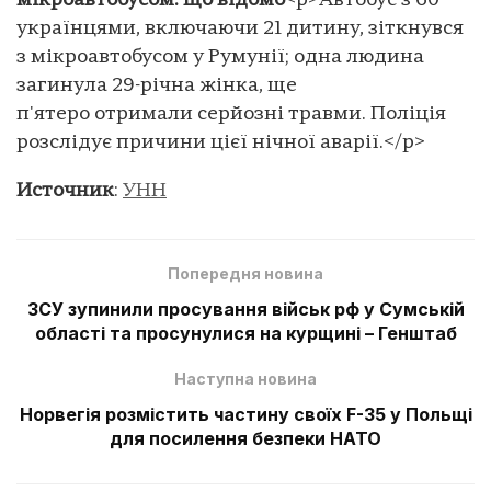
мікроавтобусом: що відомо
<p>Автобус з 60
українцями, включаючи 21 дитину, зіткнувся
з мікроавтобусом у Румунії; одна людина
загинула 29-річна жінка, ще
п'ятеро отримали серйозні травми. Поліція
розслідує причини цієї нічної аварії.</p>
Источник
:
УНН
Попередня новина
ЗСУ зупинили просування військ рф у Сумській
області та просунулися на курщині – Генштаб
Наступна новина
Норвегія розмістить частину своїх F-35 у Польщі
для посилення безпеки НАТО