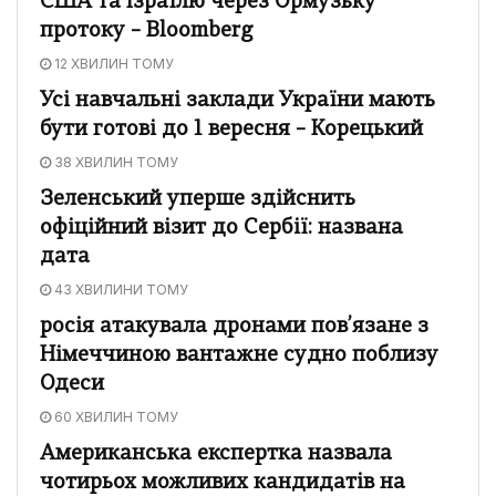
США та Ізраїлю через Ормузьку
протоку – Bloomberg
12 ХВИЛИН ТОМУ
Усі навчальні заклади України мають
бути готові до 1 вересня – Корецький
38 ХВИЛИН ТОМУ
Зеленський уперше здійснить
офіційний візит до Сербії: названа
дата
43 ХВИЛИНИ ТОМУ
росія атакувала дронами пов’язане з
Німеччиною вантажне судно поблизу
Одеси
60 ХВИЛИН ТОМУ
Американська експертка назвала
чотирьох можливих кандидатів на