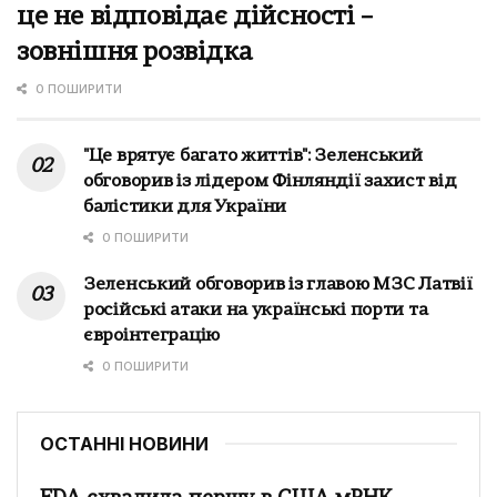
це не відповідає дійсності –
зовнішня розвідка
0 ПОШИРИТИ
"Це врятує багато життів": Зеленський
обговорив із лідером Фінляндії захист від
балістики для України
0 ПОШИРИТИ
Зеленський обговорив із главою МЗС Латвії
російські атаки на українські порти та
євроінтеграцію
0 ПОШИРИТИ
ОСТАННІ НОВИНИ