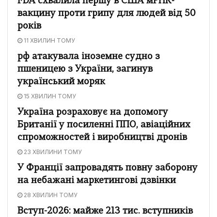
FDA схвалила першу в США мРНК-
вакцину проти грипу для людей від 50
років
11 ХВИЛИН ТОМУ
рф атакувала іноземне судно з
пшеницею з України, загинув
український моряк
15 ХВИЛИН ТОМУ
Україна розраховує на допомогу
Британії у посиленні ППО, авіаційних
спроможностей і виробництві дронів
23 ХВИЛИНИ ТОМУ
У Франції запровадять повну заборону
на небажані маркетингові дзвінки
28 ХВИЛИН ТОМУ
Вступ-2026: майже 213 тис. вступників