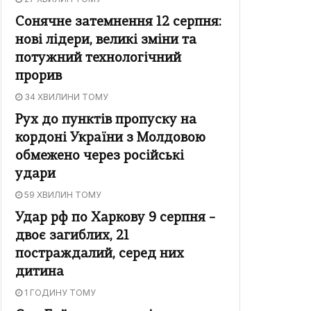
Сонячне затемнення 12 серпня:
нові лідери, великі зміни та
потужний технологічний
прорив
34 ХВИЛИНИ ТОМУ
Рух до пунктів пропуску на
кордоні України з Молдовою
обмежено через російські
удари
59 ХВИЛИН ТОМУ
Удар рф по Харкову 9 серпня –
двоє загиблих, 21
постраждалий, серед них
дитина
1 ГОДИНУ ТОМУ