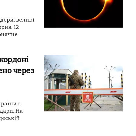
ідери, великі
рив. 12
сонячне
 кордоні
ено через
країни з
дари. На
деській