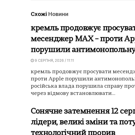
Схожі
Новини
кремль продовжує просува
месенджер MAX – проти Ap
порушили антимонопольну
9 СЕРПНЯ, 2026 / 11:11
кремль продовжує просувати месенд
проти Apple порушили антимонопольн
російська влада порушила справу про
через відмову встановлювати...
Сонячне затемнення 12 серп
лідери, великі зміни та по
технологічний прорив