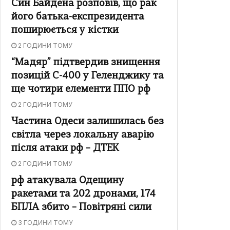
Син Байдена розповів, що рак
його батька-експрезидента
поширюється у кістки
2 ГОДИНИ ТОМУ
“Мадяр” підтвердив знищення
позицій С-400 у Геленджику та
ще чотири елементи ППО рф
2 ГОДИНИ ТОМУ
Частина Одеси залишилась без
світла через локальну аварію
після атаки рф – ДТЕК
2 ГОДИНИ ТОМУ
рф атакувала Одещину
ракетами та 202 дронами, 174
БПЛА збито – Повітряні сили
3 ГОДИНИ ТОМУ