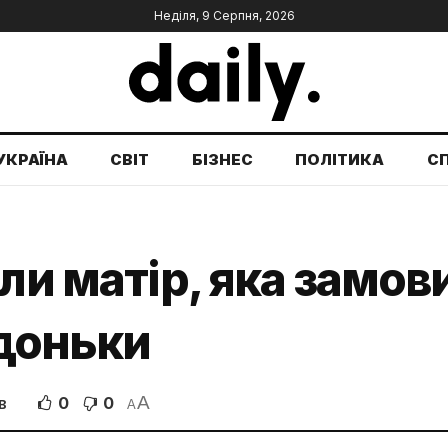
Неділя, 9 Серпня, 2026
УКРАЇНА
СВІТ
БІЗНЕС
ПОЛІТИКА
С
али матір, яка замов
 доньки
A
0
0
В
A