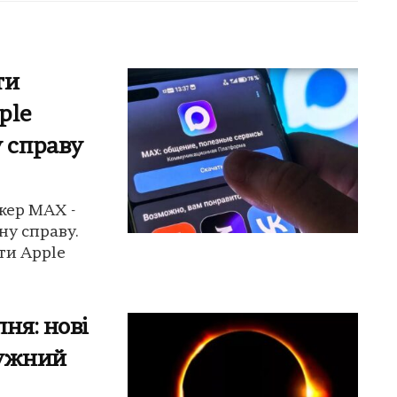
ти
ple
 справу
жер MAX -
у справу.
ти Apple
ня: нові
тужний