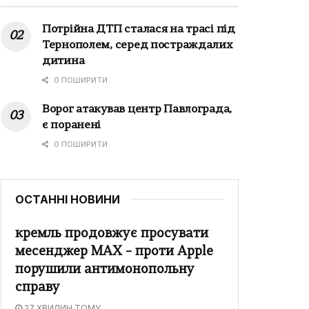
Потрійна ДТП сталася на трасі під
Тернополем, серед постраждалих
дитина
0 ПОШИРИТИ
Ворог атакував центр Павлограда,
є поранені
0 ПОШИРИТИ
ОСТАННІ НОВИНИ
кремль продовжує просувати
месенджер MAX – проти Apple
порушили антимонопольну
справу
27 ХВИЛИН ТОМУ