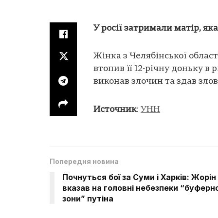
У росії затримали матір, як
Жінка з Челябінської област
втопив її 12-річну доньку в 
виконав злочин та здав зло
Источник
:
УНН
Попередня новина
Почнуться бої за Суми і Харків: Жорін
вказав на головні небезпеки “буферно
зони” путіна