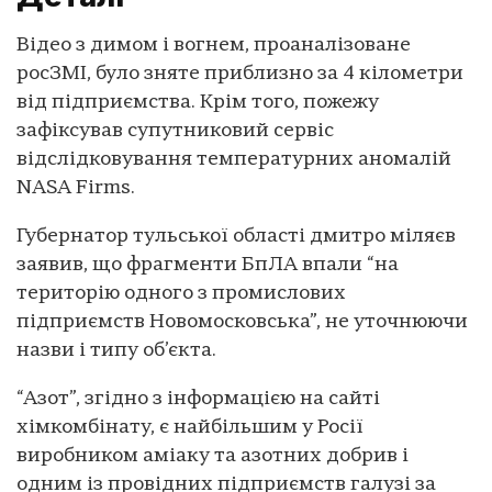
Відео з димом і вогнем, проаналізоване
росЗМІ, було зняте приблизно за 4 кілометри
від підприємства. Крім того, пожежу
зафіксував супутниковий сервіс
відслідковування температурних аномалій
NASA Firms.
Губернатор тульської області дмитро міляєв
заявив, що фрагменти БпЛА впали “на
територію одного з промислових
підприємств Новомосковська”, не уточнюючи
назви і типу об’єкта.
“Азот”, згідно з інформацією на сайті
хімкомбінату, є найбільшим у Росії
виробником аміаку та азотних добрив і
одним із провідних підприємств галузі за