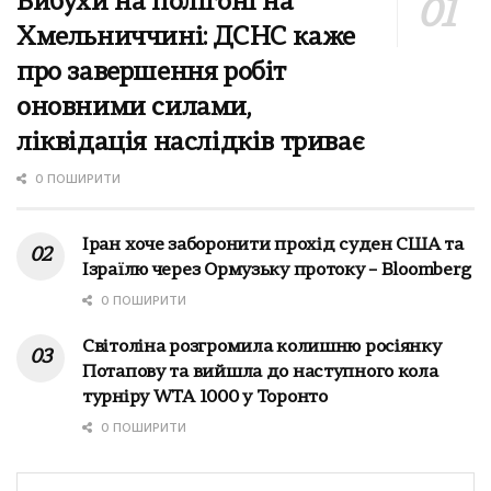
Вибухи на полігоні на
Хмельниччині: ДСНС каже
про завершення робіт
оновними силами,
ліквідація наслідків триває
0 ПОШИРИТИ
Іран хоче заборонити прохід суден США та
Ізраїлю через Ормузьку протоку – Bloomberg
0 ПОШИРИТИ
Світоліна розгромила колишню росіянку
Потапову та вийшла до наступного кола
турніру WTA 1000 у Торонто
0 ПОШИРИТИ