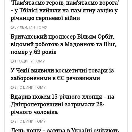
"Пам'ятаємо героїв, пам'ятаємо ворога"
– у Тбілісі вийшли на пам'ятну акцію у
річницю серпневої війни
57 ХВИЛИН ТОМУ
Британський продюсер Вільям Орбіт,
відомий роботою з Мадонною та Blur,
помер у 69 років
1 ГОДИНУ ТОМУ
У Чехії виявили косметичні товари із
забороненими в ЄС речовинами
2 ГОДИНИ ТОМУ
Вдарив ножем 15-річного хлопця – на
Дніпропетровщині затримали 28-
річного чоловіка
2 ГОДИНИ ТОМУ
День дощу – завтра в Україні очікують