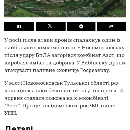
У росії після атаки дронів спалахнув один із
найбільших хімкомбінатів. У Новомосковську
після удару БпЛА загорівся комбінат Азот, що
виробляє аміак та добрива. У Рибінську дрони
атакували паливне сховище Росрезерву.
У місті Новомосковськ Тульської області рф
внаслідок атаки безпілотників у ніч проти 14
червня сталася пожежа на хімкомбінаті
“Азот”. Про це повідомляють росЗМІ, пише
УНН.
Деталі