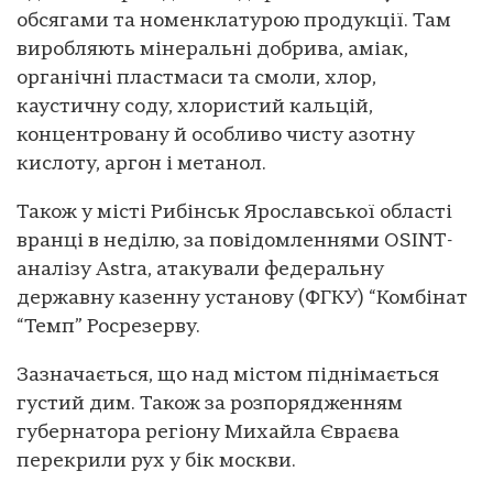
обсягами та номенклатурою продукції. Там
виробляють мінеральні добрива, аміак,
органічні пластмаси та смоли, хлор,
каустичну соду, хлористий кальцій,
концентровану й особливо чисту азотну
кислоту, аргон і метанол.
Також у місті Рибінськ Ярославської області
вранці в неділю, за повідомленнями OSINT-
аналізу Astra, атакували федеральну
державну казенну установу (ФГКУ) “Комбінат
“Темп” Росрезерву.
Зазначається, що над містом піднімається
густий дим. Також за розпорядженням
губернатора регіону Михайла Євраєва
перекрили рух у бік москви.