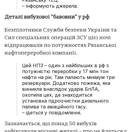
– інформують джерела.
Деталі вибухової “бавовни” у рф
Безпілотники Служби безпеки України та
Сил спеціальних операцій ЗСУ цієї ночі
відпрацювали по потужностях Рязанської
нафтопереробної компанії.
Цей НПЗ – один з найбільших в рф з
потужністю переробки у 17 млн тон
нафти на рік. Там палають мінімум три
резервуари. Додатково пожежа, яка
виникла внаслідок ударів БпЛА,
охопила цех, де знаходиться
установка гідроочистки дизельного
палива та авіаційного гасу.
– ідеться у повідомленні.
Зазначається, що понад 50 вибухів
зафіксували місцеві жителі – про це йдеться у