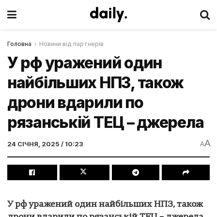
Головна
Новини від партнерів
У рф уражений один
найбільших НПЗ, також
дрони вдарили по
рязанській ТЕЦ – джерела
A
24 СІЧНЯ, 2025 / 10:23
A
У рф уражений один найбільших НПЗ, також