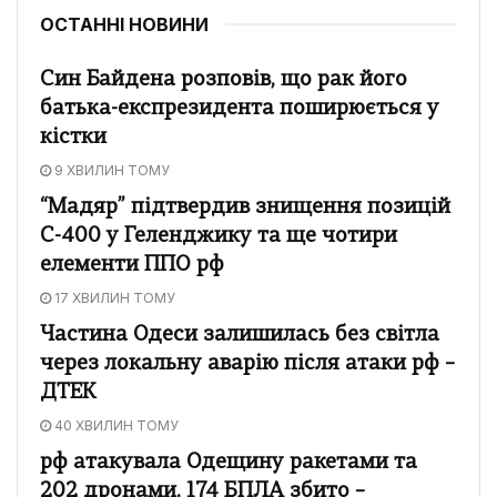
ОСТАННІ НОВИНИ
Син Байдена розповів, що рак його
батька-експрезидента поширюється у
кістки
9 ХВИЛИН ТОМУ
“Мадяр” підтвердив знищення позицій
С-400 у Геленджику та ще чотири
елементи ППО рф
17 ХВИЛИН ТОМУ
Частина Одеси залишилась без світла
через локальну аварію після атаки рф –
ДТЕК
40 ХВИЛИН ТОМУ
рф атакувала Одещину ракетами та
202 дронами, 174 БПЛА збито –