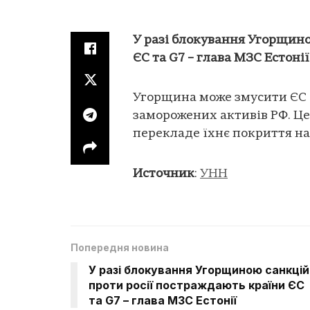
У разі блокування Угорщино
ЄС та G7 – глава МЗС Естонії
Угорщина може змусити ЄС 
заморожених активів РФ. Це 
перекладе їхнє покриття на 
Источник
:
УНН
Попередня новина
У разі блокування Угорщиною санкцій
проти росії постраждають країни ЄС
та G7 – глава МЗС Естонії