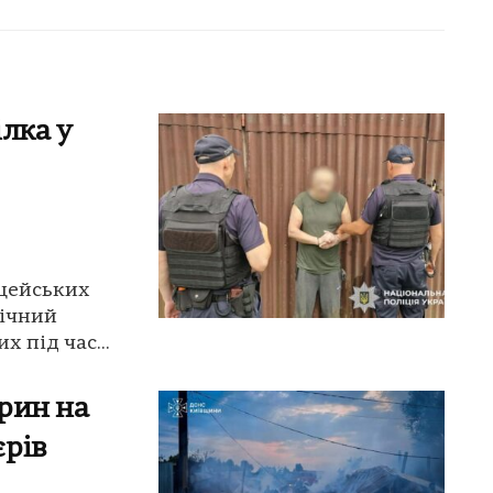
лка у
іцейських
річний
 під час...
рин на
єрів