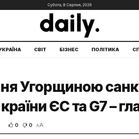
Субота, 8 Серпня, 2026
УКРАЇНА
СВІТ
БІЗНЕС
ПОЛІТИКА
С
ння Угорщиною санкц
раїни ЄС та G7 – гл
A
0
0
A