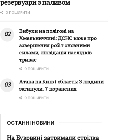
резервуари з паливом
0 ПОШИРИТИ
Вибухи на полігоні на
Хмельниччині: ДСНС каже про
завершення робіт оновними
силами, ліквідація наслідків
триває
0 ПОШИРИТИ
Атака на Київ і область: 3 людини
загинули, 7 поранених
0 ПОШИРИТИ
ОСТАННІ НОВИНИ
На Буковині затримали стрілка