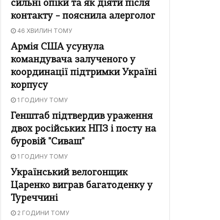
сильні опіки та як діяти після
контакту – пояснила алерголог
46 ХВИЛИН ТОМУ
Армія США усунула
командувача залученого у
координації підтримки Україні
корпусу
1 ГОДИНУ ТОМУ
Генштаб підтвердив ураження
двох російських НПЗ і посту на
буровій "Сиваш"
1 ГОДИНУ ТОМУ
Український велогонщик
Царенко виграв багатоденку у
Туреччині
2 ГОДИНИ ТОМУ