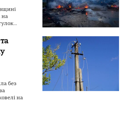
ївщині
 на
улок...
 та
ну
ла без
ва
овелі на