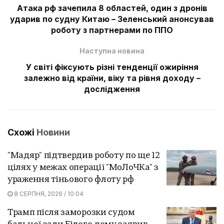
Атака рф зачепила 8 областей, один з дронів
ударив по судну Китаю – Зеленський анонсував
роботу з партнерами по ППО
Наступна новина
У світі фіксують різні тенденції ожиріння
залежно від країни, віку та рівня доходу –
дослідження
Схожі
Новини
"Мадяр" підтвердив роботу по ще 12
цілях у межах операції "МоЛоЧКа" з
ураження тіньового флоту рф
8 СЕРПНЯ, 2026 / 10:04
Трамп після заморозки судом