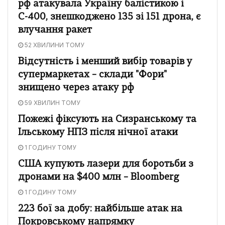
рф атакувала Україну балістикою і
С-400, знешкоджено 135 зі 151 дрона, є
влучання ракет
52 ХВИЛИНИ ТОМУ
Відсутність і менший вибір товарів у
супермаркетах – склади "Фори"
знищено через атаку рф
59 ХВИЛИН ТОМУ
Пожежі фіксують на Сизранському та
Ільському НПЗ після нічної атаки
1 ГОДИНУ ТОМУ
США купують лазери для боротьби з
дронами на $400 млн – Bloomberg
1 ГОДИНУ ТОМУ
223 бої за добу: найбільше атак на
Покровському напрямку