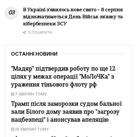
В Україні з'явилось нове свято – 8 серпня
відзначатиметься День Військ зв'язку та
кібербезпеки ЗСУ
0 ПОШИРИТИ
ОСТАННІ НОВИНИ
"Мадяр" підтвердив роботу по ще 12
цілях у межах операції "МоЛоЧКа" з
ураження тіньового флоту рф
7 ХВИЛИН ТОМУ
Трамп після заморозки судом бальної
зали Білого дому заявив про "загрозу
нацбезпеці" і анонсував апеляцію
25 ХВИЛИН ТОМУ