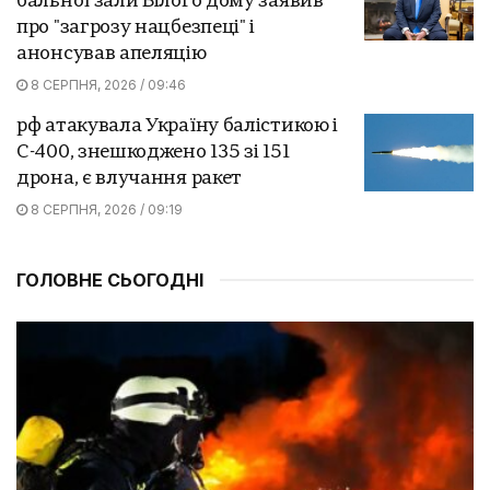
бальної зали Білого дому заявив
про "загрозу нацбезпеці" і
анонсував апеляцію
8 СЕРПНЯ, 2026 / 09:46
рф атакувала Україну балістикою і
С-400, знешкоджено 135 зі 151
дрона, є влучання ракет
8 СЕРПНЯ, 2026 / 09:19
ГОЛОВНЕ СЬОГОДНІ