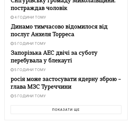
Снігурівську громаду Миколаївщини:
постраждав чоловік
4 ГОДИНИ ТОМУ
Динамо тимчасово відомилося від
послуг Анхеля Торреса
5 ГОДИНИ ТОМУ
Запорізька АЕС двічі за суботу
перебувала у блекауті
5 ГОДИНИ ТОМУ
росія може застосувати ядерну зброю –
глава МЗС Туреччини
5 ГОДИНИ ТОМУ
ПОКАЗАТИ ЩЕ