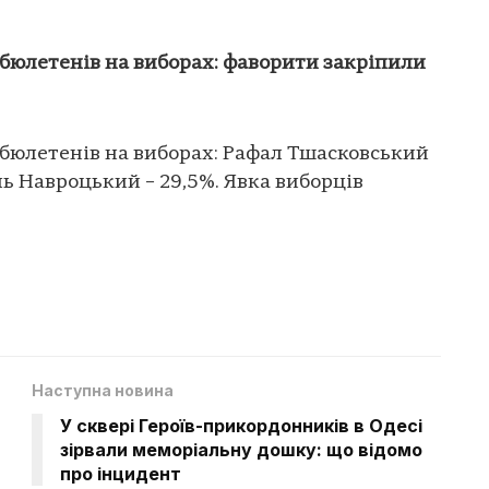
бюлетенів на виборах: фаворити закріпили
бюлетенів на виборах: Рафал Тшасковський
ль Навроцький – 29,5%. Явка виборців
Наступна новина
У сквері Героїв-прикордонників в Одесі
зірвали меморіальну дошку: що відомо
про інцидент