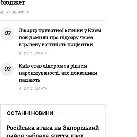
бюджет
0 ПОШИРИТИ
Лікарці приватної клініки у Києві
повідомили про підозру через
втрачену вагітність пацієнтки
0 ПОШИРИТИ
Київ став лідером за рівнем
народжуваності, але показники
падають
0 ПОШИРИТИ
ОСТАННІ НОВИНИ
Російська атака на Запорізький
район забрала життя двох