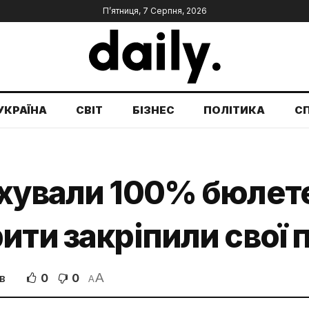
П’ятниця, 7 Серпня, 2026
УКРАЇНА
СВІТ
БІЗНЕС
ПОЛІТИКА
С
хували 100% бюлете
ити закріпили свої п
A
0
0
В
A