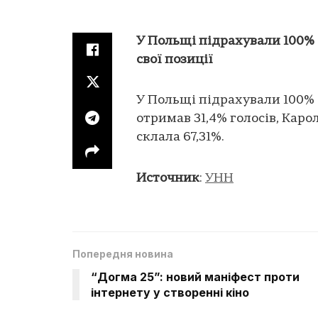
У Польщі підрахували 100% 
свої позиції
У Польщі підрахували 100% 
отримав 31,4% голосів, Каро
склала 67,31%.
Источник
:
УНН
Попередня новина
“Догма 25”: новий маніфест проти
інтернету у створенні кіно