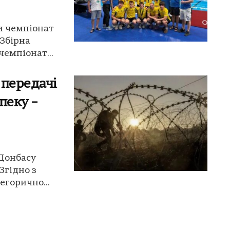
и чемпіонат
 Збірна
чемпіонат...
 передачі
пеку –
 Донбасу
 Згідно з
егорично...