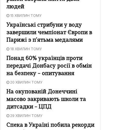
людей
15 ХВИЛИН ТОМУ
Українські стрибуни у воду
завершили чемпіонат Європи в
Парижі з п’ятьма медалями
18 ХВИЛИН ТОМУ
Понад 60% українців проти
передачі Донбасу росії в обмін
на безпеку – опитування
20 ХВИЛИН ТОМУ
На окупованій Донеччині
масово закривають школи та
дитсадки – ЦПД
29 ХВИЛИН ТОМУ
Спека в Україні побила рекорди