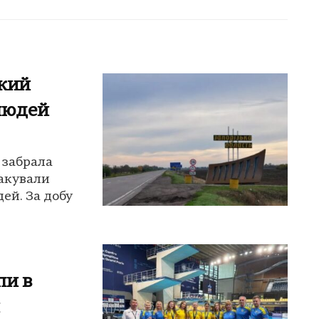
ький
людей
 забрала
такували
ей. За добу
пи в