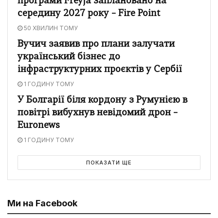
програми Freyja заплановано на
середину 2027 року – Fire Point
50 ХВИЛИН ТОМУ
Вучич заявив про плани залучати
український бізнес до
інфраструктурних проєктів у Сербії
1 ГОДИНУ ТОМУ
У Болгарії біля кордону з Румунією в
повітрі вибухнув невідомий дрон –
Euronews
1 ГОДИНУ ТОМУ
ПОКАЗАТИ ЩЕ
Ми на Facebook