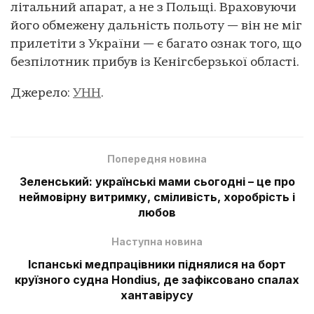
літальний апарат, а не з Польщі. Враховуючи
його обмежену дальність польоту — він не міг
прилетіти з України — є багато ознак того, що
безпілотник прибув із Кенігсберзької області.
Джерело:
УНН
.
Попередня новина
Зеленський: українські мами сьогодні – це про
неймовірну витримку, сміливість, хоробрість і
любов
Наступна новина
Іспанські медпрацівники піднялися на борт
круїзного судна Hondius, де зафіксовано спалах
хантавірусу