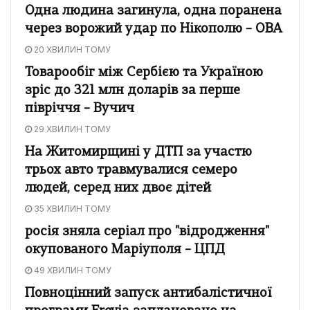
Одна людина загинула, одна поранена
через ворожий удар по Нікополю – ОВА
20 ХВИЛИН ТОМУ
Товарообіг між Сербією та Україною
зріс до 321 млн доларів за перше
півріччя – Вучич
29 ХВИЛИН ТОМУ
На Житомирщині у ДТП за участю
трьох авто травмувалися семеро
людей, серед них двоє дітей
35 ХВИЛИН ТОМУ
росія зняла серіал про "відродження"
окупованого Маріуполя – ЦПД
49 ХВИЛИН ТОМУ
Повноцінний запуск антибалістичної