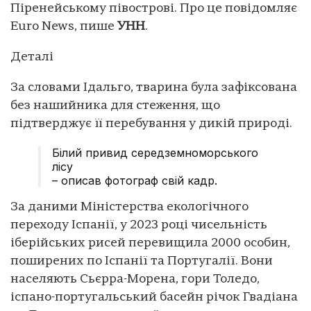
Піренейському півострові. Про це повідомляє
Еuro News, пише
УНН
.
Деталі
За словами Ідальго, тварина була зафіксована
без нашийника для стеження, що
підтверджує її перебування у дикій природі.
Білий привид середземноморського
лісу
– описав фотограф свій кадр.
За даними Міністерства екологічного
переходу Іспанії, у 2023 році чисельність
іберійських рисей перевищила 2000 особин,
поширених по Іспанії та Португалії. Вони
населяють Сьєрра-Морена, гори Толедо,
іспано-португальський басейн річок Гвадіана