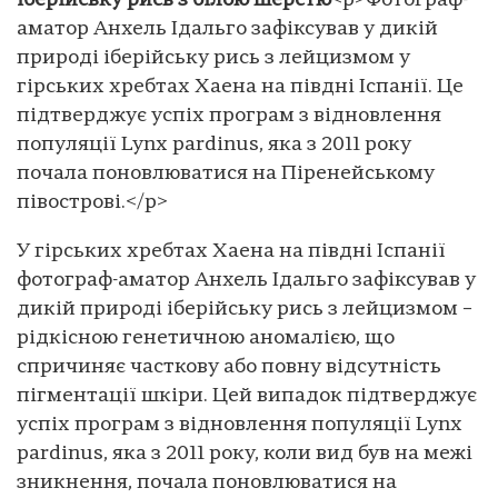
іберійську рись з білою шерстю
<p>Фотограф-
аматор Анхель Ідальго зафіксував у дикій
природі іберійську рись з лейцизмом у
гірських хребтах Хаена на півдні Іспанії. Це
підтверджує успіх програм з відновлення
популяції Lynx pardinus, яка з 2011 року
почала поновлюватися на Піренейському
півострові.</p>
У гірських хребтах Хаена на півдні Іспанії
фотограф-аматор Анхель Ідальго зафіксував у
дикій природі іберійську рись з лейцизмом –
рідкісною генетичною аномалією, що
спричиняє часткову або повну відсутність
пігментації шкіри. Цей випадок підтверджує
успіх програм з відновлення популяції Lynx
pardinus, яка з 2011 року, коли вид був на межі
зникнення, почала поновлюватися на