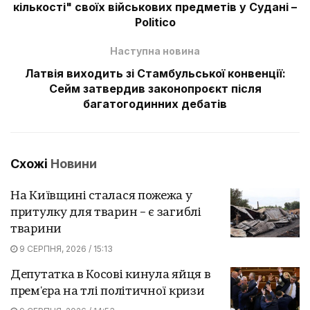
кількості" своїх військових предметів у Судані –
Politico
Наступна новина
Латвія виходить зі Стамбульської конвенції:
Сейм затвердив законопроєкт після
багатогодинних дебатів
Схожі
Новини
На Київщині сталася пожежа у
притулку для тварин – є загиблі
тварини
9 СЕРПНЯ, 2026 / 15:13
Депутатка в Косові кинула яйця в
прем'єра на тлі політичної кризи