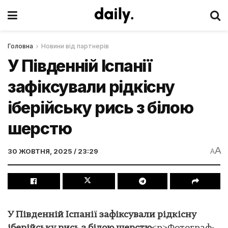
Головна
Новини від партнерів
У Південній Іспанії
зафіксували рідкісну
іберійську рись з білою
шерстю
A
30 ЖОВТНЯ, 2025 / 23:29
A
У Південній Іспанії зафіксували рідкісну