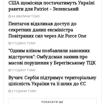
США щомісяця постачатимуть Україні
ракети для Patriot – Зеленський
44 ХВИЛИНИ ТОМУ
Пентагон відкликав доступ до
секретних даних ексміністра
Повітряних сил через Air Force One
1 ГОДИНУ ТОМУ
"Одним кліком позбавляли законних
відстрочок": Омбудсман заявив про
масові порушення у Берегівському ТЦК
1 ГОДИНУ ТОМУ
Вучич: Сербія підтримує територіальну
цілісність України та її шлях до ЄС
2 ГОДИНИ ТОМУ
ПОКАЗАТИ ЩЕ