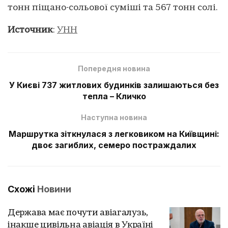
тонн піщано-сольової суміші та 567 тонн солі.
Источник
:
УНН
Попередня новина
У Києві 737 житлових будинків залишаються без
тепла – Кличко
Наступна новина
Маршрутка зіткнулася з легковиком на Київщині:
двоє загиблих, семеро постраждалих
Схожі
Новини
Держава має почути авіагалузь,
інакше цивільна авіація в Україні