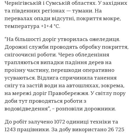
Чернігівській і Сумській областях. У західних
та південних регіонах — тумани. На
перевалах опади відсутні, покриття мокре,
температура +1+4 °C.
“На більшості доріг утворилась ожеледиця.
Дорожні служби проводять обробку покриття,
снігоочисні роботи. Через обледеніння
трапляються випадки падіння дерев на
проїзну частину, перешкоди оперативно
усуваються. Відлига спричинила танення
снігу та застій води на автошляхах, зокрема,
на мережі доріг Правобережжя. У світлу пору
доби тут проводяться роботи з
водовідведення”, – розповіли дорожники.
До робіт залучено 1072 одиниці техніки та
1243 працівники. За добу використано 26 725