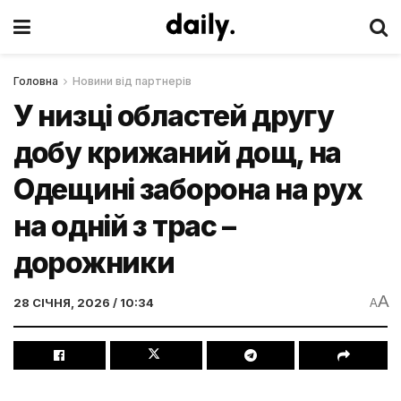
Головна
Новини від партнерів
У низці областей другу
добу крижаний дощ, на
Одещині заборона на рух
на одній з трас –
дорожники
A
28 СІЧНЯ, 2026 / 10:34
A