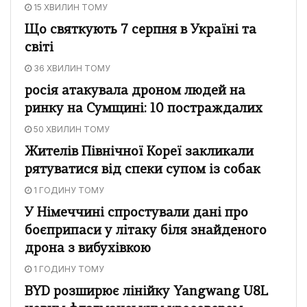
15 ХВИЛИН ТОМУ
Що святкують 7 серпня в Україні та
світі
36 ХВИЛИН ТОМУ
росія атакувала дроном людей на
ринку на Сумщині: 10 постраждалих
50 ХВИЛИН ТОМУ
Жителів Північної Кореї закликали
рятуватися від спеки супом із собак
1 ГОДИНУ ТОМУ
У Німеччині спростували дані про
боєприпаси у літаку біля знайденого
дрона з вибухівкою
1 ГОДИНУ ТОМУ
BYD розширює лінійку Yangwang U8L