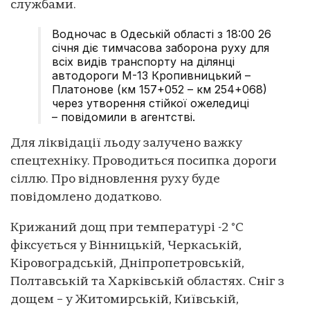
службами.
Водночас в Одеській області з 18:00 26
січня діє тимчасова заборона руху для
всіх видів транспорту на ділянці
автодороги М-13 Кропивницький –
Платонове (км 157+052 – км 254+068)
через утворення стійкої ожеледиці
– повідомили в агентстві.
Для ліквідації льоду залучено важку
спецтехніку. Проводиться посипка дороги
сіллю. Про відновлення руху буде
повідомлено додатково.
Крижаний дощ при температурі -2 °C
фіксується у Вінницькій, Черкаській,
Кіровоградській, Дніпропетровській,
Полтавській та Харківській областях. Сніг з
дощем – у Житомирській, Київській,