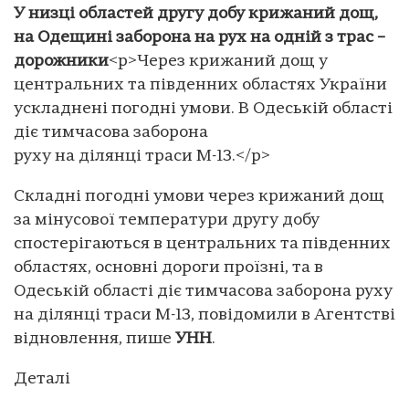
У низці областей другу добу крижаний дощ,
на Одещині заборона на рух на одній з трас –
дорожники
<p>Через крижаний дощ у
центральних та південних областях України
ускладнені погодні умови. В Одеській області
діє тимчасова заборона
руху на ділянці траси М-13.</p>
Складні погодні умови через крижаний дощ
за мінусової температури другу добу
спостерігаються в центральних та південних
областях, основні дороги проїзні, та в
Одеській області діє тимчасова заборона руху
на ділянці траси М-13, повідомили в Агентстві
відновлення, пише
УНН
.
Деталі