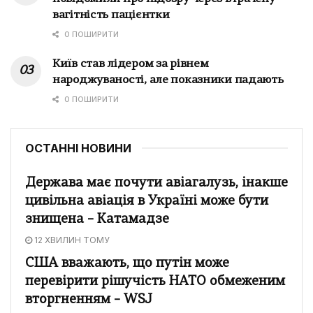
вагітність пацієнтки
0 ПОШИРИТИ
Київ став лідером за рівнем
народжуваності, але показники падають
0 ПОШИРИТИ
ОСТАННІ НОВИНИ
Держава має почути авіагалузь, інакше
цивільна авіація в Україні може бути
знищена – Катамадзе
12 ХВИЛИН ТОМУ
США вважають, що путін може
перевірити рішучість НАТО обмеженим
вторгненням – WSJ