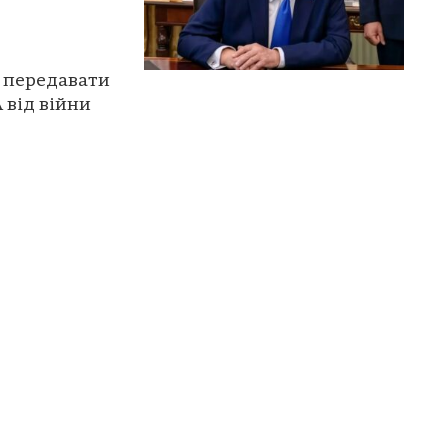
є передавати
 від війни