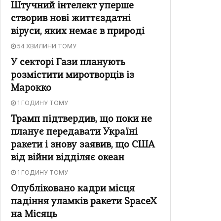
Штучний інтелект уперше
створив нові життєздатні
віруси, яких немає в природі
54 ХВИЛИНИ ТОМУ
У секторі Гази планують
розмістити миротворців із
Марокко
1 ГОДИНУ ТОМУ
Трамп підтвердив, що поки не
планує передавати Україні
ракети і знову заявив, що США
від війни відділяє океан
1 ГОДИНУ ТОМУ
Опубліковано кадри місця
падіння уламків ракети SpaceX
на Місяць