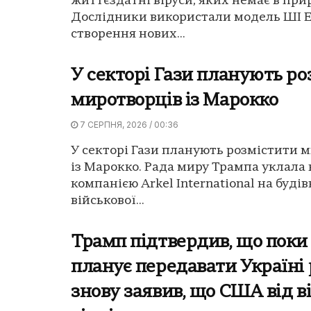
життєздатні віруси, яких немає в прир
Дослідники використали модель ШІ E
створення нових...
У секторі Гази планують ро
миротворців із Марокко
7 СЕРПНЯ, 2026 / 00:36
У секторі Гази планують розмістити 
із Марокко. Рада миру Трампа уклала 
компанією Arkel International на буді
військової...
Трамп підтвердив, що поки
планує передавати Україні 
знову заявив, що США від в