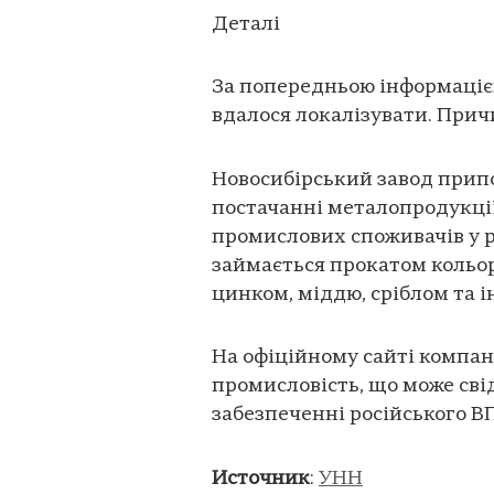
Деталі
За попередньою інформаціє
вдалося локалізувати. Прич
Новосибірський завод припо
постачанні металопродукції –
промислових споживачів у р
займається прокатом кольор
цинком, міддю, сріблом та
На офіційному сайті компані
промисловість, що може сві
забезпеченні російського В
Источник
:
УНН