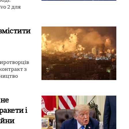
оді.
vo 2 для
змістити
миротворців
контракт з
вництво
 не
ракети і
ійни