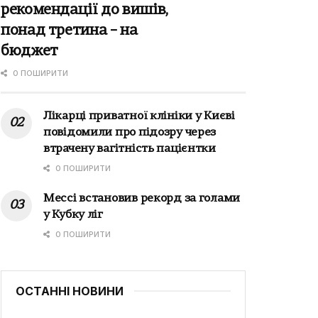
рекомендації до вишів,
понад третина – на
бюджет
0 ПОШИРИТИ
Лікарці приватної клініки у Києві
повідомили про підозру через
втрачену вагітність пацієнтки
0 ПОШИРИТИ
Мессі встановив рекорд за голами
у Кубку ліг
0 ПОШИРИТИ
ОСТАННІ НОВИНИ