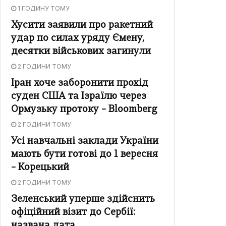
1 ГОДИНУ ТОМУ
Хусити заявили про ракетний
удар по силах уряду Ємену,
десятки військових загинули
2 ГОДИНИ ТОМУ
Іран хоче заборонити прохід
суден США та Ізраїлю через
Ормузьку протоку – Bloomberg
2 ГОДИНИ ТОМУ
Усі навчальні заклади України
мають бути готові до 1 вересня
– Корецький
2 ГОДИНИ ТОМУ
Зеленський уперше здійснить
офіційний візит до Сербії:
названа дата