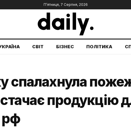
П’ятниця, 7 Серпня, 2026
УКРАЇНА
СВІТ
БІЗНЕС
ПОЛІТИКА
С
у спалахнула пожеж
остачає продукцію д
 рф