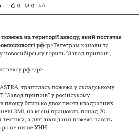
A
0
0
В
A
 пожежа на території заводу, який постачає
ромисловості рф
<p>Телеграм канали та
 новосибірську горить "Завод припоїв",
мплексу рф.</p>
 ASTRA, трапилась пожежа у складському
Т “Завод припоїв” у російському
ив площу близько двох тисяч квадратних
цеві ЗМІ, на місці працюють понад 70
 техніки, а для ліквідації пожежі навіть
Про це пише
УНН
.