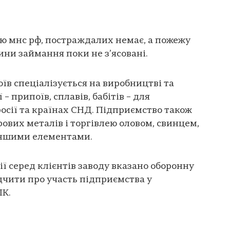
ю мнс рф, постраждалих немає, а пожежу
ини займання поки не з’ясовані.
їв спеціалізується на виробництві та
 припоїв, сплавів, бабітів – для
осії та країнах СНД. Підприємство також
ових металів і торгівлею оловом, свинцем,
 іншими елементами.
ї серед клієнтів заводу вказано оборонну
дчити про участь підприємства у
ПК.