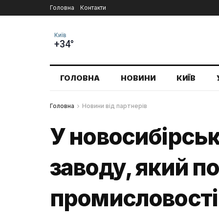
Головна
Контакти
Київ
+34°
ГОЛОВНА
НОВИНИ
КИЇВ
Головна
Новини від партнерів
У новосибірськ
заводу, який п
промисловості