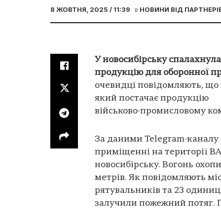
8 ЖОВТНЯ, 2025 / 11:39
в
НОВИНИ ВІД ПАРТНЕРІ
У новосибірську спалахнула
продукцію для оборонної п
очевидці повідомляють, що у
який постачає продукцію
військово-промисловому ко
За даними Telegram-каналу
приміщенні на території ВА
новосибірську. Вогонь охоп
метрів. Як повідомляють міс
рятувальників та 23 одиниці
залучили пожежний потяг. 