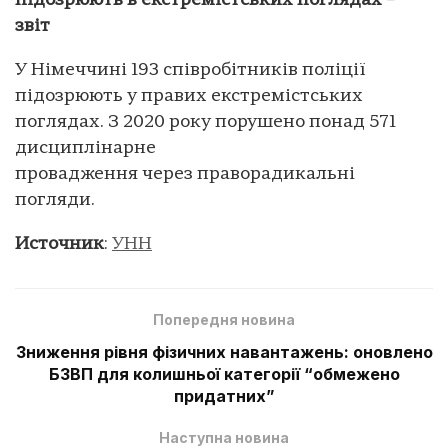
підозрюють в екстремістських поглядах –
звіт
У Німеччині 193 співробітників поліції
підозрюють у правих екстремістських
поглядах. З 2020 року порушено понад 571
дисциплінарне
провадження через праворадикальні
погляди.
Источник
:
УНН
Попередня новина
Зниження рівня фізичних навантажень: оновлено
БЗВП для колишньої категорії “обмежено
придатних”
Наступна новина