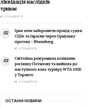
ліквідація наслідків
триває
0 ПОШИРИТИ
Іран хоче заборонити прохід суден
США та Ізраїлю через Ормузьку
протоку – Bloomberg
0 ПОШИРИТИ
Світоліна розгромила колишню
росіянку Потапову та вийшла до
наступного кола турніру WTA 1000
у Торонто
0 ПОШИРИТИ
ОСТАННІ НОВИНИ