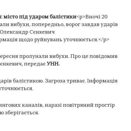
: місто під ударом балістики
<p>Вночі 20
али вибухи, попередньо, ворог завдав ударів
 Олександр Сєнкевич
ормація щодо руйнувань уточнюється.</p>
 вересня пролунали вибухи. Про це повідомив
Сєнкевич, передає
УНН.
арів балістикою. Загроза триває. Інформація
уточнюється.
ингових каналів, наразі повітряний простір
ю зберігається.