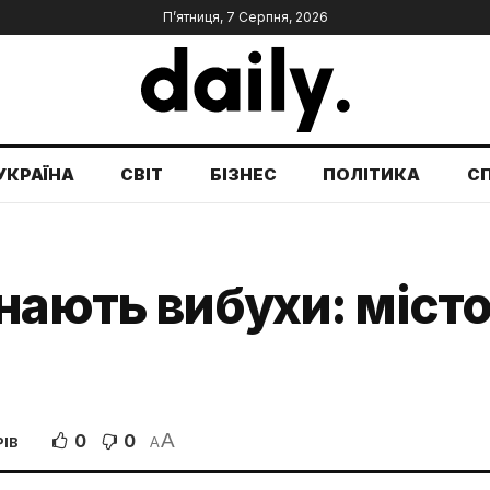
П’ятниця, 7 Серпня, 2026
УКРАЇНА
СВІТ
БІЗНЕС
ПОЛІТИКА
С
нають вибухи: місто
A
0
0
РІВ
A