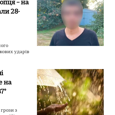
опця – на
ли 28-
ного
ожових ударів
і
е на
7°
 грози з