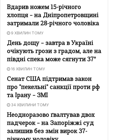
Вдарив ножем 15-річного
хлопця – на Дніпропетровщині
затримали 28-річного чоловіка
9 ХВИЛИН ТОМУ
День дощу – завтра в Україні
очікують грози з градом, але на
півдні спека може сягнути 37°
16 ХВИЛИН ТОМУ
Сенат США підтримав закон
про "пекельні" санкції проти рф
та Ірану – ЗМІ
34 ХВИЛИНИ ТОМУ
Неодноразово ґвалтував двох
падчерок – на Запоріжжі суд
залишив без змін вирок 37-
річному чоловіку