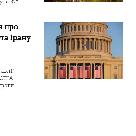
ти 37°.
н про
 та Ірану
льні"
т США
роти...