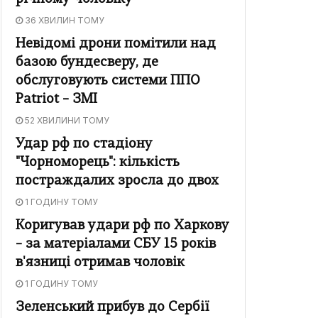
36 ХВИЛИН ТОМУ
Невідомі дрони помітили над
базою бундесверу, де
обслуговують системи ППО
Patriot – ЗМІ
52 ХВИЛИНИ ТОМУ
Удар рф по стадіону
"Чорноморець": кількість
постраждалих зросла до двох
1 ГОДИНУ ТОМУ
Коригував удари рф по Харкову
– за матеріалами СБУ 15 років
в'язниці отримав чоловік
1 ГОДИНУ ТОМУ
Зеленський прибув до Сербії