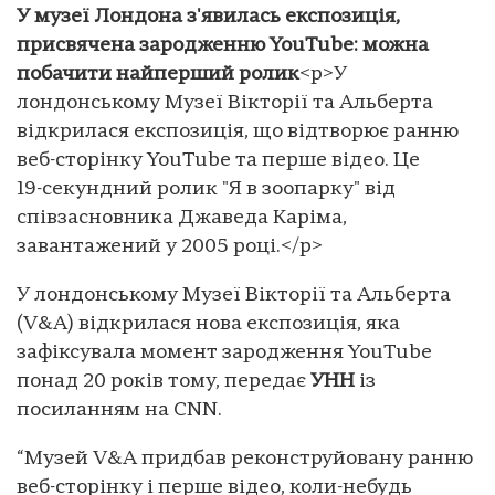
У музеї Лондона з'явилась експозиція,
присвячена зародженню YouTube: можна
побачити найперший ролик
<p>У
лондонському Музеї Вікторії та Альберта
відкрилася експозиція, що відтворює ранню
веб-сторінку YouTube та перше відео. Це
19-секундний ролик "Я в зоопарку" від
співзасновника Джаведа Каріма,
завантажений у 2005 році.</p>
У лондонському Музеї Вікторії та Альберта
(V&A) відкрилася нова експозиція, яка
зафіксувала момент зародження YouTube
понад 20 років тому, передає
УНН
із
посиланням на CNN.
“Музей V&A придбав реконструйовану ранню
веб-сторінку і перше відео, коли-небудь