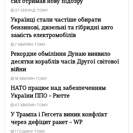
сил отримав нову підозру
37 СЕКУНД ТОМУ
Українці стали частіше обирати
бензинові, дизельні та гібридні авто
замість електромобілів
7 ХВИЛИН ТОМУ
Рекордне обміління Дунаю виявило
десятки кораблів часів Другої світової
війни
18 ХВИЛИН ТОМУ
НАТО працює над забезпеченням
України ППО – Рютте
47 ХВИЛИН ТОМУ
У Трампа і Гегсета виник конфлікт
через дефіцит ракет – WP
1 ГОДИНУ ТОМУ