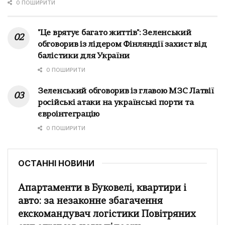
0 ПОШИРИТИ
"Це врятує багато життів": Зеленський
обговорив із лідером Фінляндії захист від
балістики для України
0 ПОШИРИТИ
Зеленський обговорив із главою МЗС Латвії
російські атаки на українські порти та
євроінтеграцію
0 ПОШИРИТИ
ОСТАННІ НОВИНИ
Апартаменти в Буковелі, квартири і
авто: за незаконне збагачення
екскомандувач логістики Повітряних