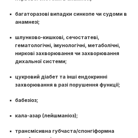
багаторазові випадки синкопе чи судоми в
анамнезі;
шлунково-кишкові, сечостатеві,
гематологічні, імунологічні, метаболічні,
ниркові захворювання чи захворювання
дихальної системи;
цукровий діабет та інші ендокринні
захворювання в разі порушення функції;
бабезіоз;
кала-азар (лейшманіоз);
трансмісивна губчаста/спонгіформна