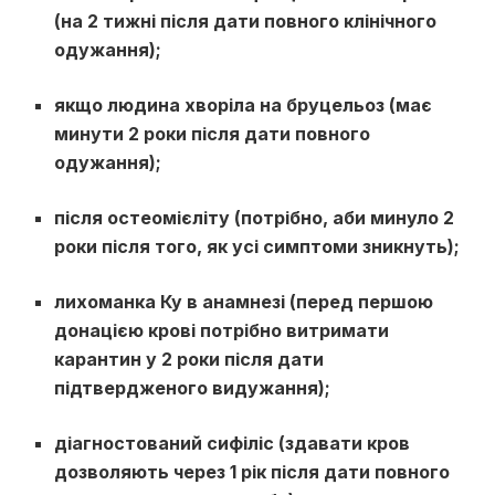
(на 2 тижні після дати повного клінічного
одужання);
якщо людина хворіла на бруцельоз (має
минути 2 роки після дати повного
одужання);
після остеомієліту (потрібно, аби минуло 2
роки після того, як усі симптоми зникнуть);
лихоманка Ку в анамнезі (перед першою
донацією крові потрібно витримати
карантин у 2 роки після дати
підтвердженого видужання);
діагностований сифіліс (здавати кров
дозволяють через 1 рік після дати повного