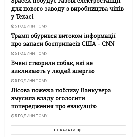
SpaceX побудує газові електростанції
для нового заводу з виробництва чіпів
у Техасі
5 ГОДИНИ ТОМУ
Трамп обурився витоком інформації
про запаси боєприпасів США – CNN
5 ГОДИНИ ТОМУ
Вчені створили собак, які не
викликають у людей алергію
5 ГОДИНИ ТОМУ
Лісова пожежа поблизу Ванкувера
змусила владу оголосити
попередження про евакуацію
5 ГОДИНИ ТОМУ
ПОКАЗАТИ ЩЕ