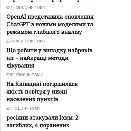
44 ХВИЛИНИ ТОМУ
OpenAI представила оновлення
ChatGPT з новими моделями та
режимом глибшого аналізу
44 ХВИЛИНИ ТОМУ
Що робити у випадку набряків
ніг – найкращі методи
лікування
50 ХВИЛИН ТОМУ
На Київщині погіршилася
якість повітря у низці
населених пунктів
1 ГОДИНУ ТОМУ
росіяни атакували Ізюм: 2
загиблих, 4 поранених