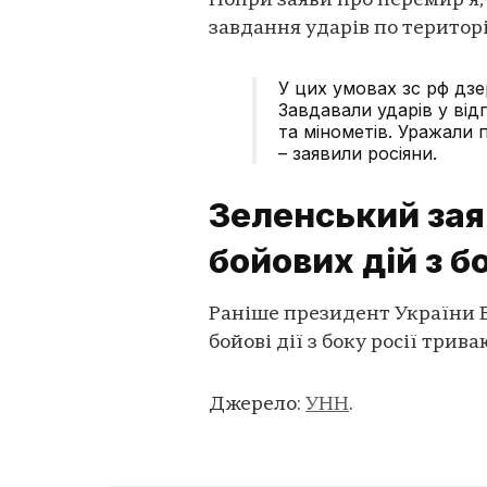
Попри заяви про перемир’я,
завдання ударів по територі
У цих умовах зс рф дз
Завдавали ударів у від
та мінометів. Уражали 
– заявили росіяни.
Зеленський за
бойових дій з б
Раніше президент України 
бойові дії з боку росії трива
Джерело:
УНН
.