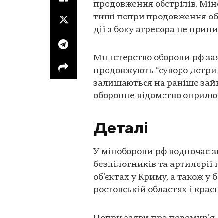
продовження обстрілів. Мі
тиші попри продовження обс
дії з боку агресора не прип
Міністерство оборони рф зая
продовжують “суворо дотри
залишаються на раніше зайн
оборонне відомство оприлю
Деталі
У міноборони рф водночас з
безпілотників та артилерії 
об’єктах у Криму, а також у 
ростовській областях і крас