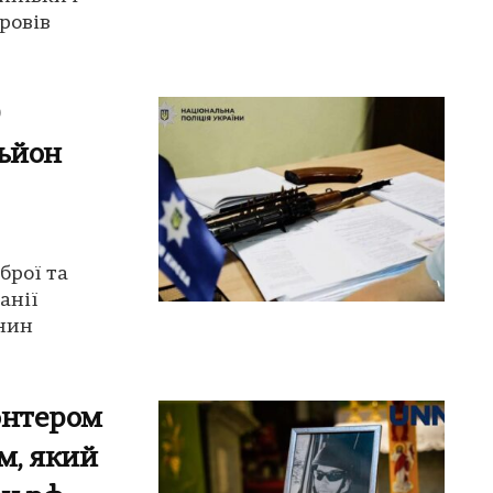
ровів
0
льйон
брої та
анії
янин
онтером
м, який