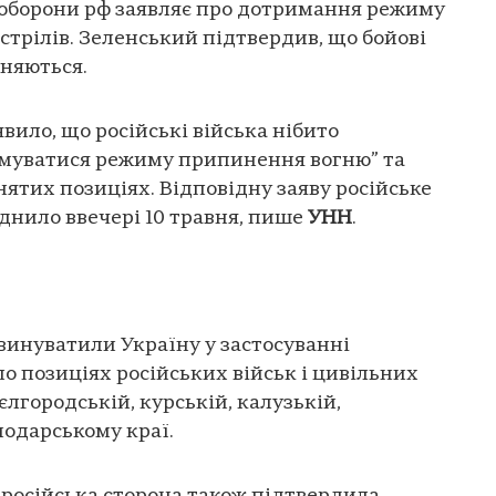
ноборони рф заявляє про дотримання режиму
трілів. Зеленський підтвердив, що бойові
иняються.
вило, що російські війська нібито
муватися режиму припинення вогню” та
ятих позиціях. Відповідну заяву російське
днило ввечері 10 травня, пише
УНН
.
винуватили Україну у застосуванні
по позиціях російських військ і цивільних
бєлгородській, курській, калузькій,
нодарському краї.