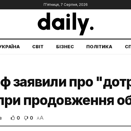
П’ятниця, 7 Серпня, 2026
УКРАЇНА
СВІТ
БІЗНЕС
ПОЛІТИКА
С
рф заявили про "до
при продовження об
A
0
0
В
A