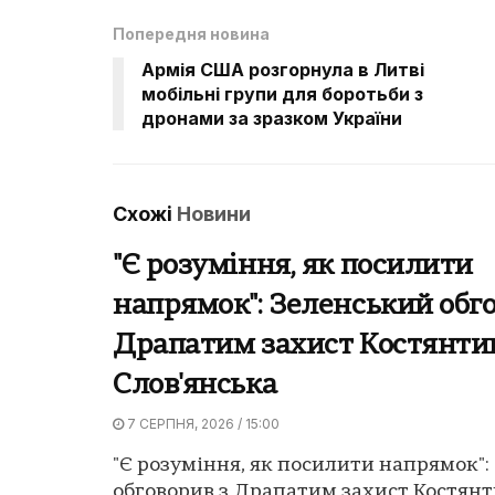
Попередня новина
Армія США розгорнула в Литві
мобільні групи для боротьби з
дронами за зразком України
Схожі
Новини
"Є розуміння, як посилити
напрямок": Зеленський обго
Драпатим захист Костянтин
Слов'янська
7 СЕРПНЯ, 2026 / 15:00
"Є розуміння, як посилити напрямок"
обговорив з Драпатим захист Костянт