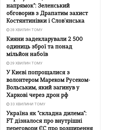
напрямок": Зеленський
обговорив з Драпатим захист
Костянтинівки і Слов'янська
28 ХВИЛИН ТОМУ
Кияни задекларували 2 500
одиниць зброї та понад
мільйон набоїв
29 ХВИЛИН ТОМУ
У Києві попрощалися з
волонтером Мареком Русеком-
Вольським, який загинув у
Харкові через дрон рф
33 ХВИЛИНИ ТОМУ
Україна як "складна дилема":
FT дізналося про внутрішні
переговори ЄС про розширення