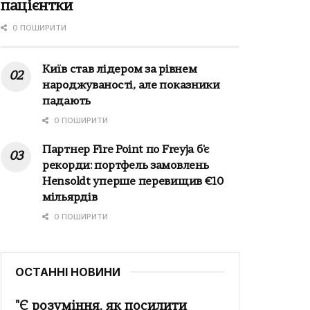
пацієнтки
0 ПОШИРИТИ
Київ став лідером за рівнем
народжуваності, але показники
падають
0 ПОШИРИТИ
Партнер Fire Point по Freyja б'є
рекорди: портфель замовлень
Hensoldt уперше перевищив €10
мільярдів
0 ПОШИРИТИ
ОСТАННІ НОВИНИ
"Є розуміння, як посилити