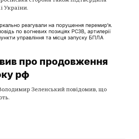
 російська сторона також підтвердила
ї України.
еркально реагували на порушення перемир’я.
повідь по вогневих позиціях РСЗВ, артилерії
пункти управління та місця запуску БПЛА
явив про продовження
оку рф
Володимир Зеленський повідомив, що
ють.