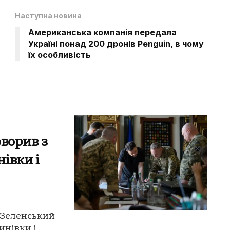
Наступна новина
Американська компанія передала
Україні понад 200 дронів Penguin, в чому
їх особливість
ворив з
івки і
: Зеленський
инівки і