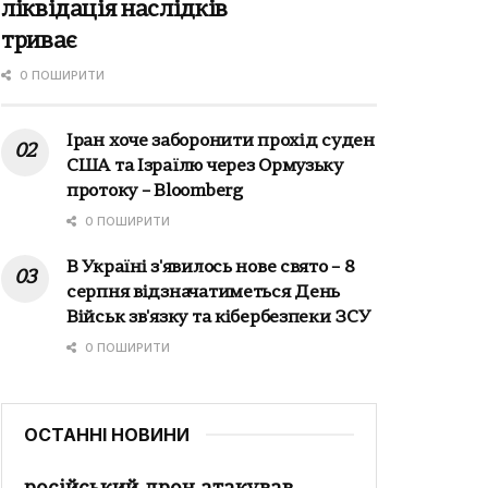
ліквідація наслідків
триває
0 ПОШИРИТИ
Іран хоче заборонити прохід суден
США та Ізраїлю через Ормузьку
протоку – Bloomberg
0 ПОШИРИТИ
В Україні з'явилось нове свято – 8
серпня відзначатиметься День
Військ зв'язку та кібербезпеки ЗСУ
0 ПОШИРИТИ
ОСТАННІ НОВИНИ