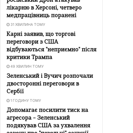
російський дрон атакував
лікарню в Херсоні, четверо
медпрацівниць поранені
31 ХВИЛИНА ТОМУ
Карні заявив, що торгові
переговори з США
відбуваються "неприємно" після
критики Трампа
49 ХВИЛИН ТОМУ
Зеленський і Вучич розпочали
двосторонні переговори в
Сербії
1 ГОДИНУ ТОМУ
Допомагає посилити тиск на
агресора – Зеленський
подякував США за ухвалення