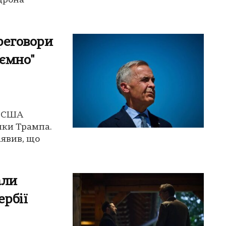
 дрона
ереговори
ємно"
з США
ики Трампа.
аявив, що
али
ербії