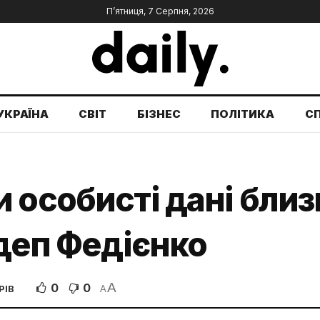
П’ятниця, 7 Серпня, 2026
УКРАЇНА
СВІТ
БІЗНЕС
ПОЛІТИКА
С
 особисті дані близ
рдеп Федієнко
A
0
0
РІВ
A