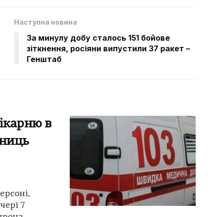
Наступна новина
За минулу добу сталось 151 бойове
зіткнення, росіяни випустили 37 ракет –
Генштаб
ікарню в
вниць
ерсоні,
чері 7