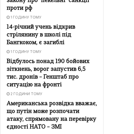
закону про "пекельні" санкції
проти рф
1 ГОДИНУ ТОМУ
14-річний учень відкрив
стрілянину в школі під
Бангкоком, є загиблі
1 ГОДИНУ ТОМУ
Відбулось понад 190 бойових
зіткнень, ворог запустив 6,5
тис. дронів – Генштаб про
ситуацію на фронті
2 ГОДИНИ ТОМУ
Американська розвідка вважає,
що путін може розпочати
атаку, спрямовану на перевірку
єдності НАТО – ЗМІ