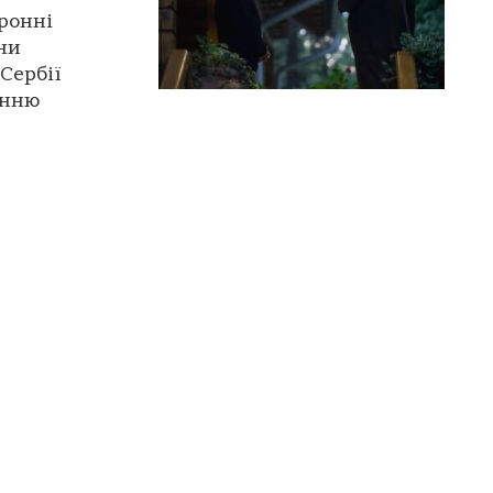
ронні
ни
Сербії
онню