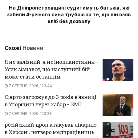
На Дніпропетровщині судитимуть батьків, які
забили 4-річного сина трубою за те, що він взяв
хліб без дозволу
Схожі
Новини
Я не залізний, я не інопланетянин –
Усик зізнався, що наступний бій
може стати останнім
7 СЕРПНЯ, 2026 / 23:44
Сіярто загрожує до 3 років в'язниці
в Угорщині через хабар – ЗМІ
7 СЕРПНЯ, 2026 / 23:28
російський дрон атакував лікарню
в Херсоні, четверо медпрацівниць