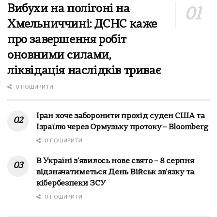
Вибухи на полігоні на
Хмельниччині: ДСНС каже
про завершення робіт
оновними силами,
ліквідація наслідків триває
0 ПОШИРИТИ
Іран хоче заборонити прохід суден США та
Ізраїлю через Ормузьку протоку – Bloomberg
0 ПОШИРИТИ
В Україні з'явилось нове свято – 8 серпня
відзначатиметься День Військ зв'язку та
кібербезпеки ЗСУ
0 ПОШИРИТИ