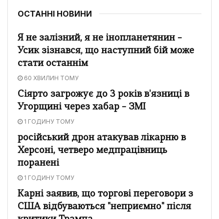
ОСТАННІ НОВИНИ
Я не залізний, я не інопланетянин –
Усик зізнався, що наступний бій може
стати останнім
60 ХВИЛИН ТОМУ
Сіярто загрожує до 3 років в'язниці в
Угорщині через хабар – ЗМІ
1 ГОДИНУ ТОМУ
російський дрон атакував лікарню в
Херсоні, четверо медпрацівниць
поранені
1 ГОДИНУ ТОМУ
Карні заявив, що торгові переговори з
США відбуваються "неприємно" після