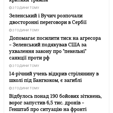
критики Трампа
2 ГОДИНИ ТОМУ
Зеленський і Вучич розпочали
двосторонні переговори в Сербії
2 ГОДИНИ ТОМУ
Допомагає посилити тиск на агресора
– Зеленський подякував США за
ухвалення закону про "пекельні"
санкції проти рф
2 ГОДИНИ ТОМУ
14-річний учень відкрив стрілянину в
школі під Бангкоком, є загиблі
2 ГОДИНИ ТОМУ
Відбулось понад 190 бойових зіткнень,
ворог запустив 6,5 тис. дронів –
Генштаб про ситуацію на фронті