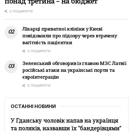
понад третина – на бюджет
0 ПОШИРИТИ
Лікарці приватної клініки у Києві
повідомили про підозру через втрачену
вагітність пацієнтки
0 ПОШИРИТИ
Зеленський обговорив із главою МЗС Латвії
російські атаки на українські порти та
євроінтеграцію
0 ПОШИРИТИ
ОСТАННІ НОВИНИ
У Гданську чоловік напав на українця
та поляків, назвавши їх "бандерівцями"