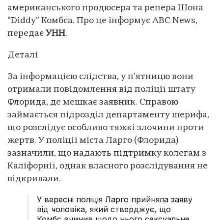
американського продюсера та репера Шона
“Diddy” Комбса. Про це інформує ABC News,
передає
УНН
.
Деталі
За інформацією слідства, у п’ятницю вони
отримали повідомлення від поліції штату
Флорида, де мешкає заявник. Справою
займається підрозділ департаменту шерифа,
що розслідує особливо тяжкі злочини проти
жертв. У поліції міста Ларго (Флорида)
зазначили, що надають підтримку колегам з
Каліфорнії, однак власного розслідування не
відкривали.
У вересні поліція Ларго прийняла заяву
від чоловіка, який стверджує, що
Комбс вчинив щодо нього сексуальне