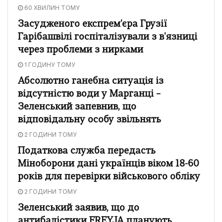
60 ХВИЛИН ТОМУ
Засудженого експрем'єра Грузії
Гарібашвілі госпіталізували з в'язниці
через проблеми з нирками
1 ГОДИНУ ТОМУ
Абсолютно ганебна ситуація із
відсутністю води у Марганці –
Зеленський запевнив, що
відповідальну особу звільнять
2 ГОДИНИ ТОМУ
Податкова служба передасть
Міноборони дані українців віком 18-60
років для перевірки військового обліку
2 ГОДИНИ ТОМУ
Зеленський заявив, що до
антибалістики FREYJA планують