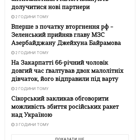
долучитися нові партнери
2 ГОДИНИ ТОМУ
Вперше з початку вторгнення рф –
Зеленський прийняв главу МЗС
Азербайджану Джейхуна Байрамова
2 ГОДИНИ ТОМУ
На Закарпатті 66-річний чоловік
довгий час ґвалтував двох малолітніх
дівчаток, його відправили під варту
2 ГОДИНИ ТОМУ
Сікорський закликав обговорити
можливість збиття російських ракет
над Україною
3 ГОДИНИ ТОМУ
ПОКАЗАТИ ЩЕ