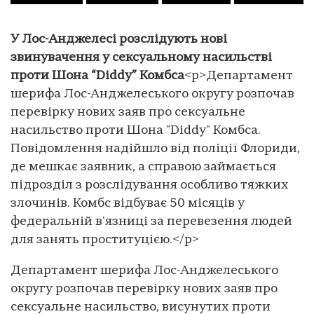
У Лос-Анджелесі розслідують нові
звинувачення у сексуальному насильстві
проти Шона “Diddy” Комбса
<p>Департамент
шерифа Лос-Анджелеського округу розпочав
перевірку нових заяв про сексуальне
насильство проти Шона "Diddy" Комбса.
Повідомлення надійшло від поліції Флориди,
де мешкає заявник, а справою займається
підрозділ з розслідування особливо тяжких
злочинів. Комбс відбуває 50 місяців у
федеральній в'язниці за перевезення людей
для занять проституцією.</p>
Департамент шерифа Лос-Анджелеського
округу розпочав перевірку нових заяв про
сексуальне насильство, висунутих проти