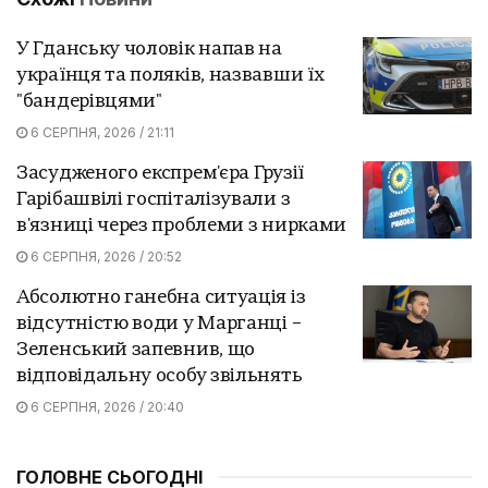
У Гданську чоловік напав на
українця та поляків, назвавши їх
"бандерівцями"
6 СЕРПНЯ, 2026 / 21:11
Засудженого експрем'єра Грузії
Гарібашвілі госпіталізували з
в'язниці через проблеми з нирками
6 СЕРПНЯ, 2026 / 20:52
Абсолютно ганебна ситуація із
відсутністю води у Марганці –
Зеленський запевнив, що
відповідальну особу звільнять
6 СЕРПНЯ, 2026 / 20:40
ГОЛОВНЕ СЬОГОДНІ