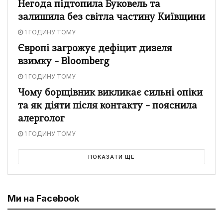
Негода підтопила Буковель та
залишила без світла частину Київщини
1 ГОДИНУ ТОМУ
Європі загрожує дефіцит дизеля
взимку – Bloomberg
1 ГОДИНУ ТОМУ
Чому борщівник викликає сильні опіки
та як діяти після контакту – пояснила
алерголог
1 ГОДИНУ ТОМУ
ПОКАЗАТИ ЩЕ
Ми на Facebook