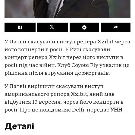
У Латвії скасували виступ репера Xzibit через
його концерти в росії. У Ризі скасували
концерт репера Xzibit через його виступи в
росії під час війни. Клуб Coyote Fly ухвалив це
рішення після втручання держорганів.
У Латвії вирішили скасувати виступ
американського репера Xzibit, який мав
відбутися 19 вересня, через його концерти в
росії. Про це повідомляє Delfi, передає
УНН
.
Деталі