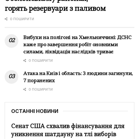
горять резервуари з паливом
0 ПОШИРИТИ
Вибухи на полігоні на Хмельниччині: ДСНС
каже про завершення робіт оновними
силами, ліквідація наслідків триває
0 ПОШИРИТИ
Атака на Київ і область: 3 людини загинули,
7 поранених
0 ПОШИРИТИ
ОСТАННІ НОВИНИ
Сенат США схвалив фінансування для
уникнення шатдауну на тлі виборів