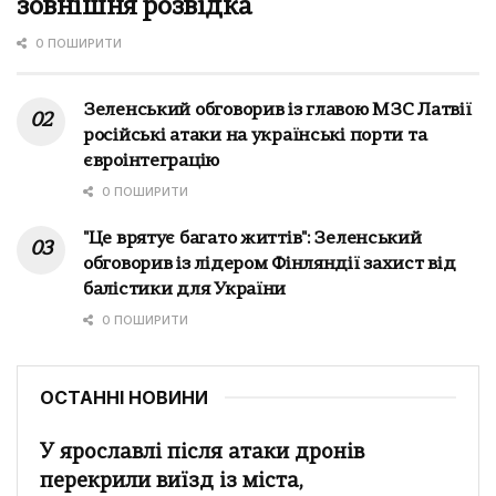
зовнішня розвідка
0 ПОШИРИТИ
Зеленський обговорив із главою МЗС Латвії
російські атаки на українські порти та
євроінтеграцію
0 ПОШИРИТИ
"Це врятує багато життів": Зеленський
обговорив із лідером Фінляндії захист від
балістики для України
0 ПОШИРИТИ
ОСТАННІ НОВИНИ
У ярославлі після атаки дронів
перекрили виїзд із міста,