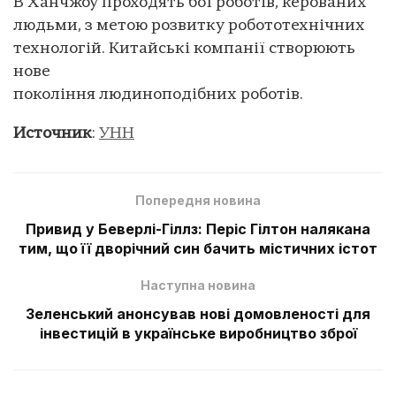
В Ханчжоу проходять бої роботів, керованих
людьми, з метою розвитку робототехнічних
технологій. Китайські компанії створюють
нове
покоління людиноподібних роботів.
Источник
:
УНН
Попередня новина
Привид у Беверлі-Гіллз: Періс Гілтон налякана
тим, що її дворічний син бачить містичних істот
Наступна новина
Зеленський анонсував нові домовленості для
інвестицій в українське виробництво зброї