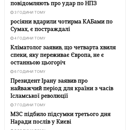
повідомляють про удар по НПЗ
3 ГОДИНИ ТОМУ
росіяни вдарили чотирма КАБами по
Сумах, є постраждалі
4 ГОДИНИ ТОМУ
Кліматолог заявив, що четварта хвиля
спеки, яку переживає Європа, не є
останньою цьогоріч
6 ГОДИНИ ТОМУ
Президент Ірану заявив про
найважчий період для країни з часів
Ісламської революції
7 ГОДИНИ ТОМУ
МЗС підбило підсумки третього дня
Наради послів у Києві