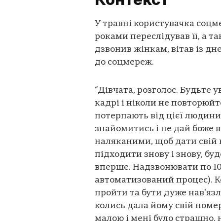
У травні користувачка соцме
роками переслідував її, а та
дзвонив жінкам, вітав із д
до соцмереж.
“Дівчата, розголос. Будьте
кадрі і ніколи не повторюйт
потерпають від цієї людини)
знайомитись і не дай боже 
наляканими, щоб дати свій н
підходити знову і знову, бу
вперше. Надзвонювати по 100 
автоматизований процес). Ко
пройти та бути дуже навʼязл
колись дала йому свій номер,
малою і мені було страшно, 