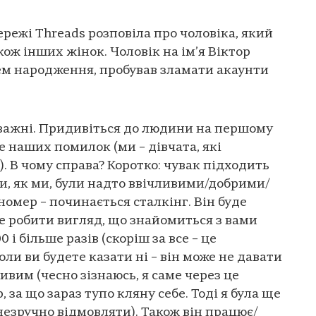
режі Threads розповіла про чоловіка, який
кож інших жінок. Чоловік на ім’я Віктор
нем народження, пробував зламати акаунти
 уважні. Придивіться до людини на першому
е наших помилок (ми – дівчата, які
. В чому справа? Коротко: чувак підходить
ви, як ми, були надто ввічливими/добрими/
омер – починається сталкінг. Він буде
де робити вигляд, що знайомиться з вами
і більше разів (скоріш за все – це
ли ви будете казати ні – він може не давати
ивим (чесно зізнаюсь, я саме через це
 за що зараз тупо кляну себе. Тоді я була ще
незручно відмовляти). Також він працює/