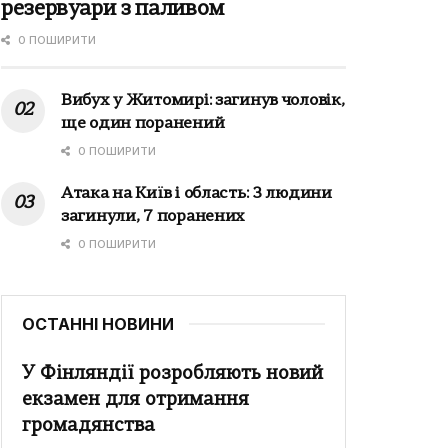
резервуари з паливом
0 ПОШИРИТИ
Вибух у Житомирі: загинув чоловік,
ще один поранений
0 ПОШИРИТИ
Атака на Київ і область: 3 людини
загинули, 7 поранених
0 ПОШИРИТИ
ОСТАННІ НОВИНИ
У Фінляндії розробляють новий
екзамен для отримання
громадянства