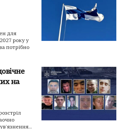
ен для
2027 року у
ва потрібно
довічне
них на
розстріл
заочно
ув'язнення...