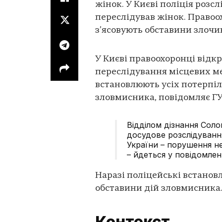
жінок. У Києві поліція розс
переслідував жінок. Правоо
з’ясовують обставини злочи
У Києві правоохоронці від
переслідування місцевих м
встановлюють усіх потерпіл
зловмисника, повідомляє ГУ
Відділом дізнання Соло
досудове розслідування
України – порушення н
– йдеться у повідомлен
Наразі поліцейські встанов
обставини дій зловмисника.
Контекст