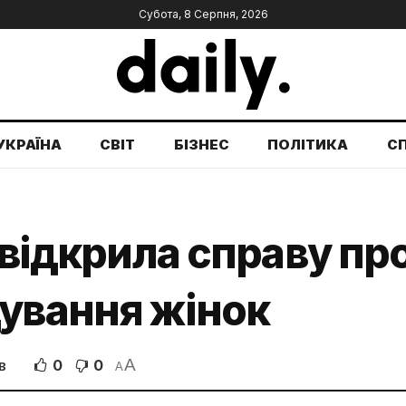
Субота, 8 Серпня, 2026
УКРАЇНА
СВІТ
БІЗНЕС
ПОЛІТИКА
С
я відкрила справу пр
дування жінок
A
0
0
В
A