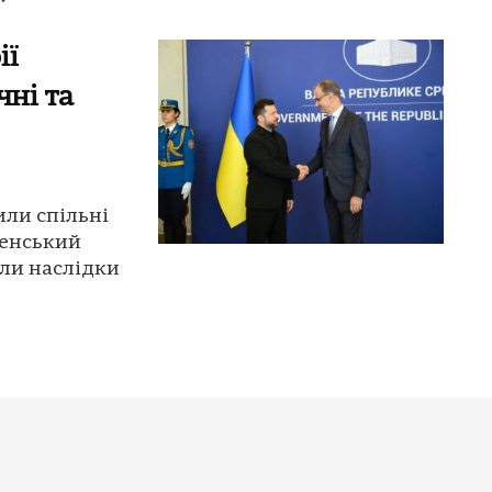
ії
чні та
или спільні
ленський
или наслідки