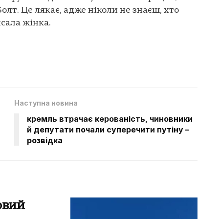
олт. Це лякає, адже ніколи не знаєш, хто
исала жінка.
Наступна новина
кремль втрачає керованість, чиновники
й депутати почали суперечити путіну –
розвідка
овий