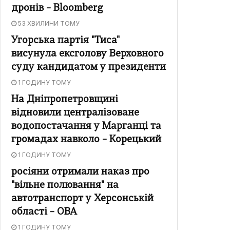
дронів – Bloomberg
53 ХВИЛИНИ ТОМУ
Угорська партія "Тиса"
висунула ексголову Верховного
суду кандидатом у президенти
1 ГОДИНУ ТОМУ
На Дніпропетровщині
відновили централізоване
водопостачання у Марганці та
громадах навколо – Корецький
1 ГОДИНУ ТОМУ
росіяни отримали наказ про
"вільне полювання" на
автотранспорт у Херсонській
області – ОВА
1 ГОДИНУ ТОМУ