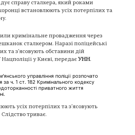
лідує справу сталкера, який роками
хоронці встановлюють усіх потерпілих та
ну.
крили кримінальне провадження через
ешканок сталкером. Наразі поліцейські
их та з’ясовують обставини дій
 Нацполіції у Києві, передає
УНН
.
м’янського управління поліції розпочато
 за ч. 1 ст. 182 Кримінального кодексу
едоторканності приватного життя
ні.
люють усіх потерпілих та з’ясовують
 Слідство триває.