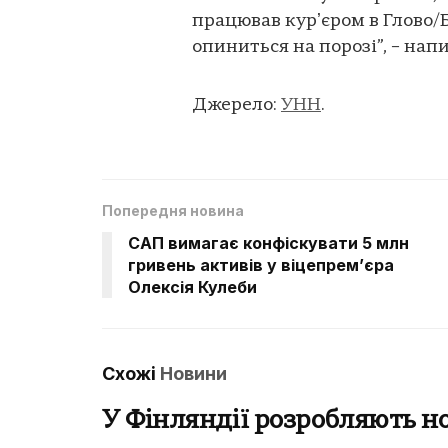
працював курʼєром в Глово/Б
опиниться на порозі”, – нап
Джерело:
УНН
.
Попередня новина
САП вимагає конфіскувати 5 млн
гривень активів у віцепрем’єра
Олексія Кулеби
Схожі
Новини
У Фінляндії розробляють н