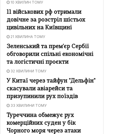
10 ХВИЛИН ТОМУ
11 військових рф отримали
довічне за розстріл шістьох
цивільних на Київщині
21 ХВИЛИНА ТОМУ
Зеленський та прем'єр Сербії
обговорили спільні економічні
та логістичні проєкти
32 ХВИЛИНИ ТОМУ
У Китаї через тайфун "Дельфін"
скасували авіарейси та
призупинили рух поїздів
33 ХВИЛИНИ ТОМУ
Туреччина обмежує рух
комерційних суден у бік
Чорного моря через атаки