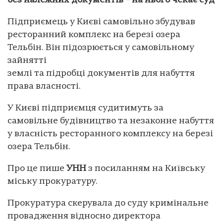
без належних документів – на нього чекає суд
Підприємець у Києві самовільно збудував
ресторанний комплекс на березі озера
Тельбін. Він підозрюється у самовільному
зайнятті
землі та підробці документів для набуття
права власності.
У Києві підприємця судитимуть за
самовільне будівництво та незаконне набуття
у власність ресторанного комплексу на березі
озера Тельбін.
Про це пише
УНН
з посиланням на Київську
міську прокуратуру.
Прокуратура скерувала до суду кримінальне
провадження відносно директора