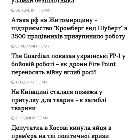
уламки безпілотника
38 ХВИЛИН ТОМУ
Атака рф на Житомирщину –
підприємство "Кромберг енд Шуберт" з
3500 працівників призупинило роботу
55 ХВИЛИН ТОМУ
The Guardian показав українські FP-1 у
бойовій роботі – як дрони Fire Point
переносять війну вглиб росії
1 ГОДИНУ ТОМУ
На Київщині сталася пожежа у
притулку для тварин – є загиблі
тварини
2 ГОДИНИ ТОМУ
Депутатка в Косові кинула яйця в
прем'єра на тлі політичної кризи