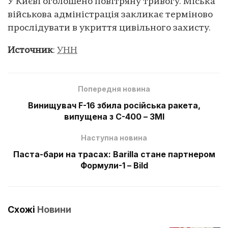
У Києві оголошено повітряну тривогу. Міська
військова адміністрація закликає терміново
прослідувати в укриття цивільного захисту.
Источник
:
УНН
Попередня новина
Винищувач F-16 збила російська ракета,
випущена з С-400 – ЗМІ
Наступна новина
Паста-бари на трасах: Barilla стане партнером
Формули-1 – Bild
Схожі
Новини