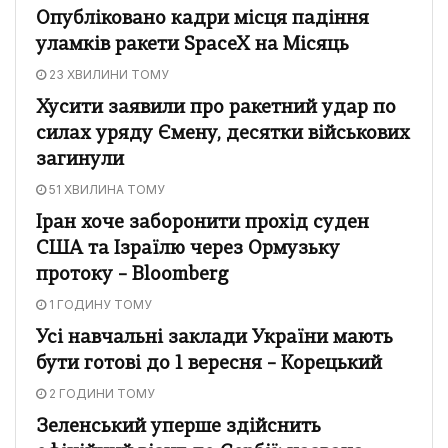
Опубліковано кадри місця падіння
уламків ракети SpaceX на Місяць
23 ХВИЛИНИ ТОМУ
Хусити заявили про ракетний удар по
силах уряду Ємену, десятки військових
загинули
51 ХВИЛИНА ТОМУ
Іран хоче заборонити прохід суден
США та Ізраїлю через Ормузьку
протоку – Bloomberg
1 ГОДИНУ ТОМУ
Усі навчальні заклади України мають
бути готові до 1 вересня – Корецький
2 ГОДИНИ ТОМУ
Зеленський уперше здійснить