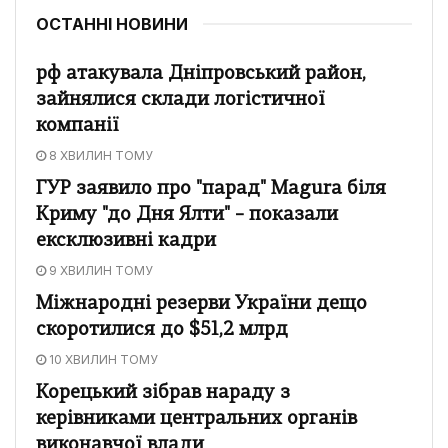
ОСТАННІ НОВИНИ
рф атакувала Дніпровський район,
зайнялися склади логістичної
компанії
8 ХВИЛИН ТОМУ
ГУР заявило про "парад" Magura біля
Криму "до Дня Ялти" – показали
ексклюзивні кадри
9 ХВИЛИН ТОМУ
Міжнародні резерви України дещо
скоротилися до $51,2 млрд
10 ХВИЛИН ТОМУ
Корецький зібрав нараду з
керівниками центральних органів
виконавчої влади