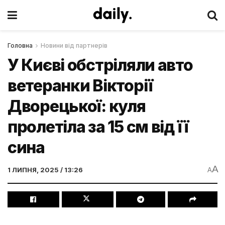
Головна
Новини від партнерів
У Києві обстріляли авто
ветеранки Вікторії
Дворецької: куля
пролетіла за 15 см від її
сина
A
1 ЛИПНЯ, 2025 / 13:26
A