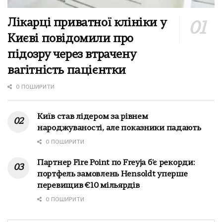
Лікарці приватної клініки у
Києві повідомили про
підозру через втрачену
вагітність пацієнтки
0 ПОШИРИТИ
Київ став лідером за рівнем
народжуваності, але показники падають
0 ПОШИРИТИ
Партнер Fire Point по Freyja б'є рекорди:
портфель замовлень Hensoldt уперше
перевищив €10 мільярдів
0 ПОШИРИТИ