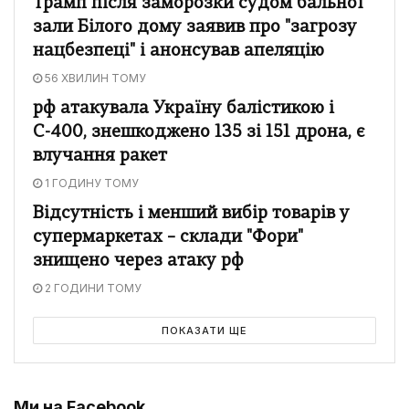
Трамп після заморозки судом бальної
зали Білого дому заявив про "загрозу
нацбезпеці" і анонсував апеляцію
56 ХВИЛИН ТОМУ
рф атакувала Україну балістикою і
С-400, знешкоджено 135 зі 151 дрона, є
влучання ракет
1 ГОДИНУ ТОМУ
Відсутність і менший вибір товарів у
супермаркетах – склади "Фори"
знищено через атаку рф
2 ГОДИНИ ТОМУ
ПОКАЗАТИ ЩЕ
Ми на Facebook