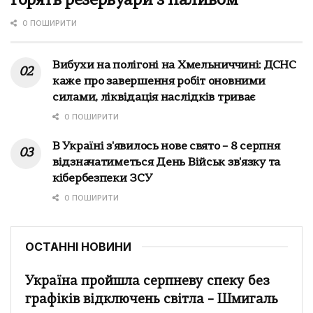
горять резервуари з паливом
0 ПОШИРИТИ
Вибухи на полігоні на Хмельниччині: ДСНС
каже про завершення робіт оновними
силами, ліквідація наслідків триває
0 ПОШИРИТИ
В Україні з'явилось нове свято – 8 серпня
відзначатиметься День Військ зв'язку та
кібербезпеки ЗСУ
0 ПОШИРИТИ
ОСТАННІ НОВИНИ
Україна пройшла серпневу спеку без
графіків відключень світла – Шмигаль