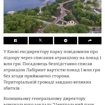
У Києві ексдиректору парку повідомили про
підозру через списання атракціону на понад 1
млн грн. Посадовець безпідставно списав
атракціон Лабіринт вартістю понад 1 млн грн
без згоди приймаючої сторони.
Територіальній громаді завдано великих
збитків.
Колишньому генеральному директору
комунального закладу “Центральний парк