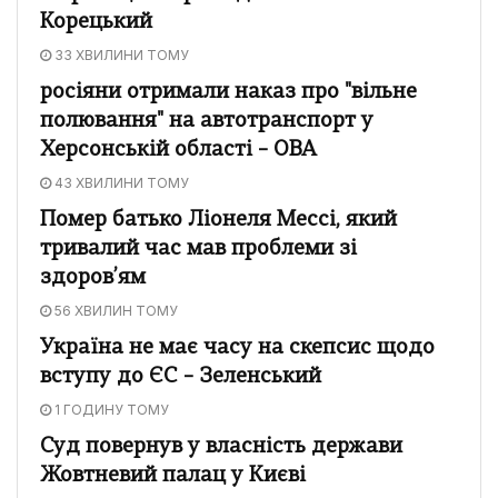
Корецький
33 ХВИЛИНИ ТОМУ
росіяни отримали наказ про "вільне
полювання" на автотранспорт у
Херсонській області – ОВА
43 ХВИЛИНИ ТОМУ
Помер батько Ліонеля Мессі, який
тривалий час мав проблеми зі
здоров’ям
56 ХВИЛИН ТОМУ
Україна не має часу на скепсис щодо
вступу до ЄС – Зеленський
1 ГОДИНУ ТОМУ
Суд повернув у власність держави
Жовтневий палац у Києві