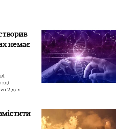
створив
ких немає
ві
оді.
vo 2 для
змістити