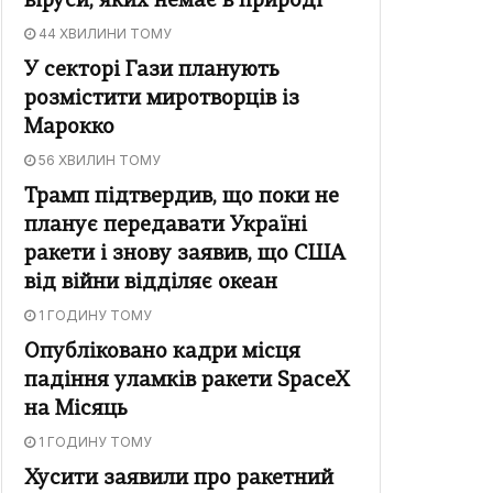
віруси, яких немає в природі
44 ХВИЛИНИ ТОМУ
У секторі Гази планують
розмістити миротворців із
Марокко
56 ХВИЛИН ТОМУ
Трамп підтвердив, що поки не
планує передавати Україні
ракети і знову заявив, що США
від війни відділяє океан
1 ГОДИНУ ТОМУ
Опубліковано кадри місця
падіння уламків ракети SpaceX
на Місяць
1 ГОДИНУ ТОМУ
Хусити заявили про ракетний