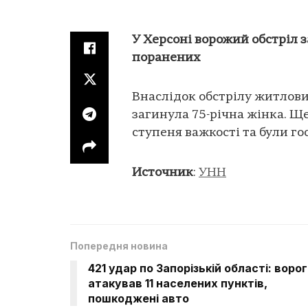
У Херсоні ворожий обстріл з
поранених
Внаслідок обстрілу житлови
загинула 75-річна жінка. Щ
ступеня важкості та були го
Источник
:
УНН
Попередня новина
421 удар по Запорізькій області: ворог
атакував 11 населених пунктів,
пошкоджені авто