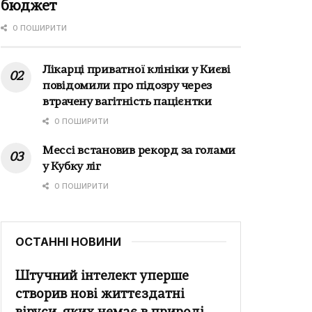
бюджет
0 ПОШИРИТИ
Лікарці приватної клініки у Києві
повідомили про підозру через
втрачену вагітність пацієнтки
0 ПОШИРИТИ
Мессі встановив рекорд за голами
у Кубку ліг
0 ПОШИРИТИ
ОСТАННІ НОВИНИ
Штучний інтелект уперше
створив нові життєздатні