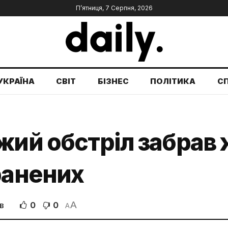
П’ятниця, 7 Серпня, 2026
УКРАЇНА
СВІТ
БІЗНЕС
ПОЛІТИКА
С
жий обстріл забрав 
ранених
A
0
0
В
A