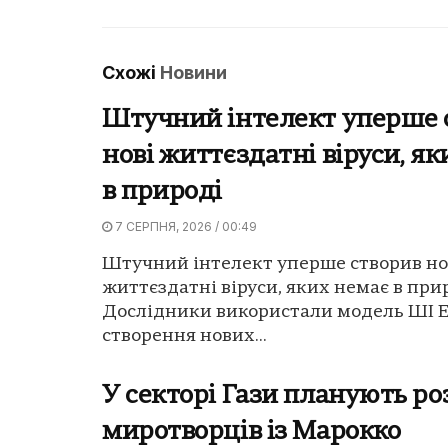
Схожі
Новини
Штучний інтелект уперше 
нові життєздатні віруси, я
в природі
7 СЕРПНЯ, 2026 / 00:49
Штучний інтелект уперше створив но
життєздатні віруси, яких немає в прир
Дослідники використали модель ШІ E
створення нових...
У секторі Гази планують ро
миротворців із Марокко