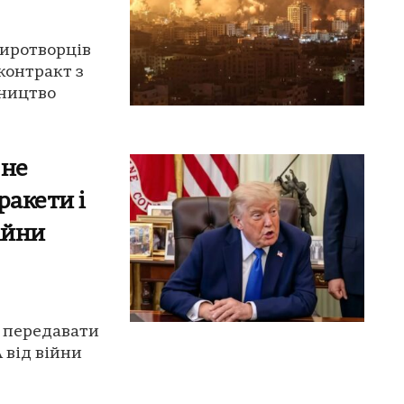
миротворців
контракт з
вництво
 не
ракети і
ійни
є передавати
 від війни