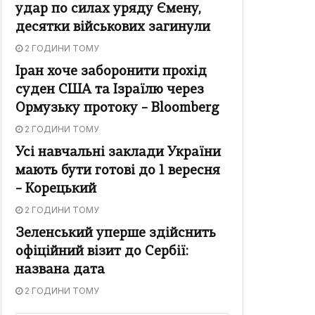
удар по силах уряду Ємену,
десятки військових загинули
2 ГОДИНИ ТОМУ
Іран хоче заборонити прохід
суден США та Ізраїлю через
Ормузьку протоку – Bloomberg
2 ГОДИНИ ТОМУ
Усі навчальні заклади України
мають бути готові до 1 вересня
– Корецький
2 ГОДИНИ ТОМУ
Зеленський уперше здійснить
офіційний візит до Сербії:
названа дата
2 ГОДИНИ ТОМУ