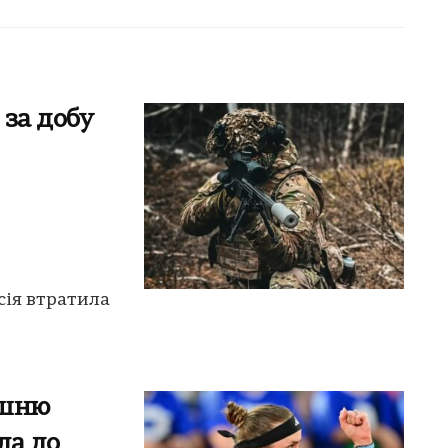
 за добу
сія втратила
ишню
ла до