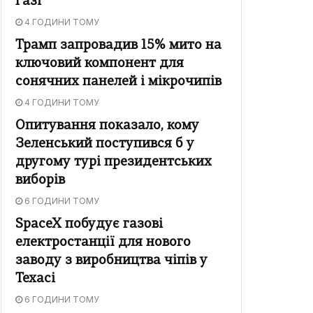
Газі
4 ГОДИНИ ТОМУ
Трамп запровадив 15% мито на
ключовий компонент для
сонячних панелей і мікрочипів
4 ГОДИНИ ТОМУ
Опитування показало, кому
Зеленський поступився б у
другому турі президентських
виборів
6 ГОДИНИ ТОМУ
SpaceX побудує газові
електростанції для нового
заводу з виробництва чіпів у
Техасі
6 ГОДИНИ ТОМУ