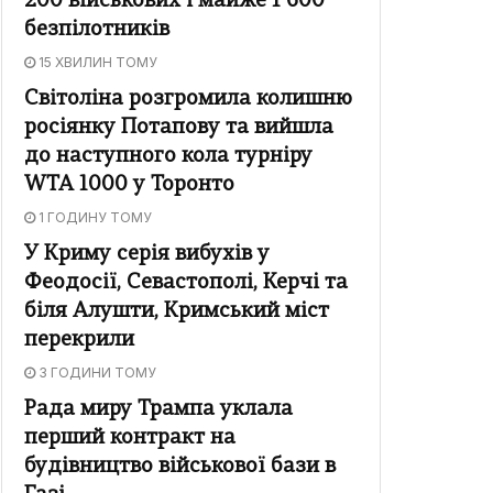
200 військових і майже 1 600
безпілотників
15 ХВИЛИН ТОМУ
Світоліна розгромила колишню
росіянку Потапову та вийшла
до наступного кола турніру
WTA 1000 у Торонто
1 ГОДИНУ ТОМУ
У Криму серія вибухів у
Феодосії, Севастополі, Керчі та
біля Алушти, Кримський міст
перекрили
3 ГОДИНИ ТОМУ
Рада миру Трампа уклала
перший контракт на
будівництво військової бази в