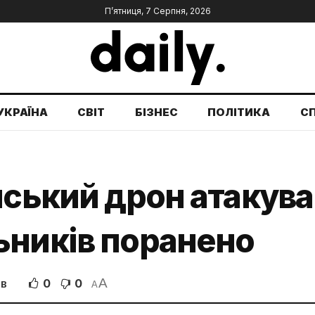
П’ятниця, 7 Серпня, 2026
УКРАЇНА
СВІТ
БІЗНЕС
ПОЛІТИКА
С
йський дрон атакува
ьників поранено
A
0
0
ІВ
A