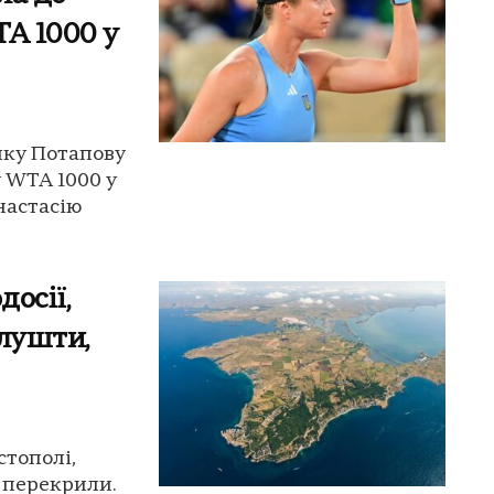
TA 1000 у
нку Потапову
у WTA 1000 у
настасію
досії,
Алушти,
стополі,
т перекрили.