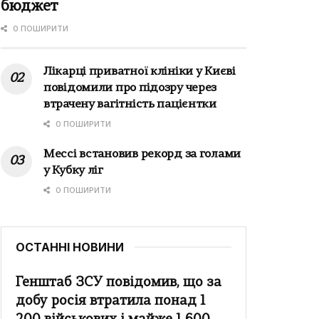
бюджет
0 ПОШИРИТИ
Лікарці приватної клініки у Києві
повідомили про підозру через
втрачену вагітність пацієнтки
0 ПОШИРИТИ
Мессі встановив рекорд за голами
у Кубку ліг
0 ПОШИРИТИ
ОСТАННІ НОВИНИ
Генштаб ЗСУ повідомив, що за
добу росія втратила понад 1