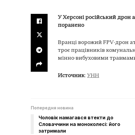
У Херсоні російський дрон 
поранено
Вранці ворожий FPV-дрон ат
троє працівників комунальн
мінно-вибуховими травмам
Источник
:
УНН
Попередня новина
Чоловік намагався втекти до
Словаччини на моноколесі: його
затримали