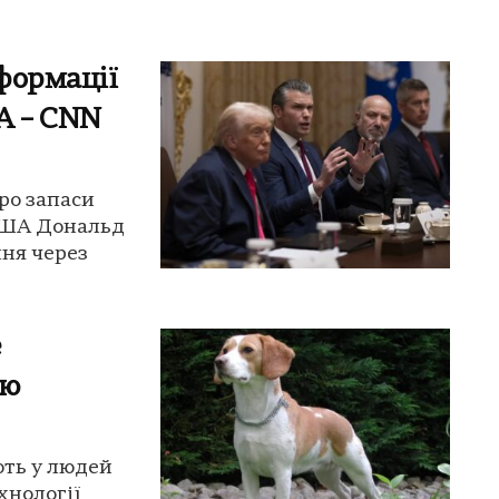
формації
А – CNN
ро запаси
США Дональд
ня через
е
ію
ють у людей
хнології