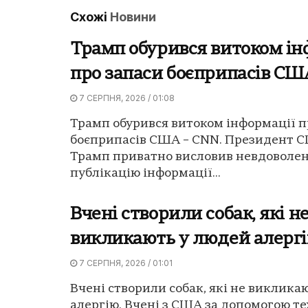
Схожі
Новини
Трамп обурився витоком ін
про запаси боєприпасів СШ
7 СЕРПНЯ, 2026 / 01:08
Трамп обурився витоком інформації п
боєприпасів США – CNN. Президент 
Трамп приватно висловив невдоволен
публікацію інформації...
Вчені створили собак, які н
викликають у людей алерг
7 СЕРПНЯ, 2026 / 01:01
Вчені створили собак, які не виклика
алергію. Вчені з США за допомогою те