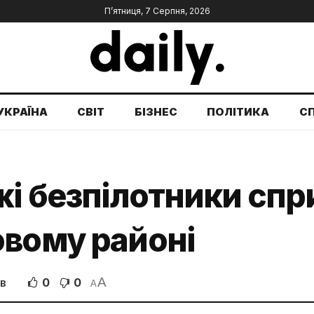
П’ятниця, 7 Серпня, 2026
УКРАЇНА
СВІТ
БІЗНЕС
ПОЛІТИКА
С
жі безпілотники сп
овому районі
A
0
0
ІВ
A