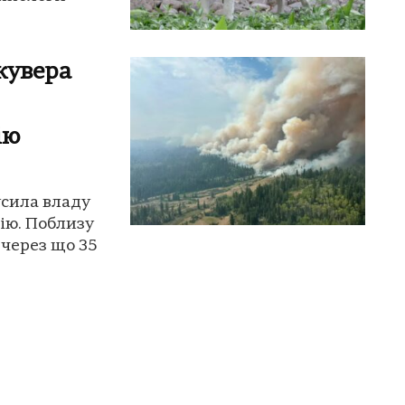
кувера
ію
усила владу
ію. Поблизу
 через що 35