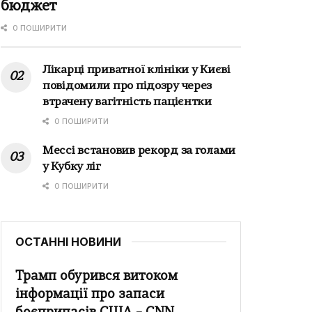
бюджет
0 ПОШИРИТИ
Лікарці приватної клініки у Києві
повідомили про підозру через
втрачену вагітність пацієнтки
0 ПОШИРИТИ
Мессі встановив рекорд за голами
у Кубку ліг
0 ПОШИРИТИ
ОСТАННІ НОВИНИ
Трамп обурився витоком
інформації про запаси