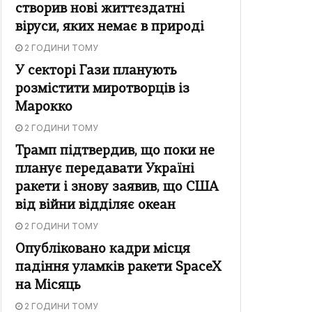
створив нові життєздатні
віруси, яких немає в природі
2 ГОДИНИ ТОМУ
У секторі Гази планують
розмістити миротворців із
Марокко
2 ГОДИНИ ТОМУ
Трамп підтвердив, що поки не
планує передавати Україні
ракети і знову заявив, що США
від війни відділяє океан
2 ГОДИНИ ТОМУ
Опубліковано кадри місця
падіння уламків ракети SpaceX
на Місяць
2 ГОДИНИ ТОМУ