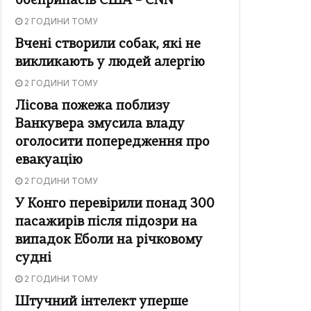
боєприпасів США – CNN
2 ГОДИНИ ТОМУ
Вчені створили собак, які не
викликають у людей алергію
2 ГОДИНИ ТОМУ
Лісова пожежа поблизу
Ванкувера змусила владу
оголосити попередження про
евакуацію
2 ГОДИНИ ТОМУ
У Конго перевірили понад 300
пасажирів після підозри на
випадок Еболи на річковому
судні
2 ГОДИНИ ТОМУ
Штучний інтелект уперше