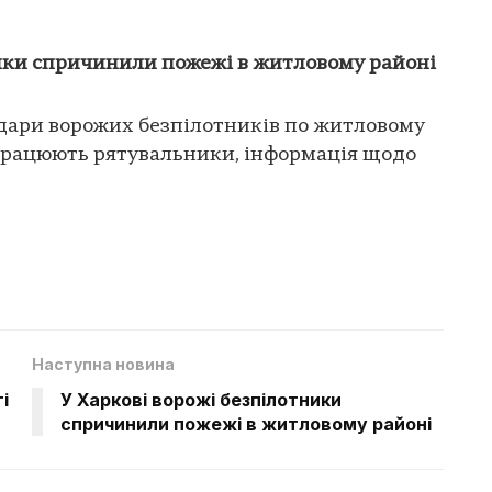
ники спричинили пожежі в житловому районі
удари ворожих безпілотників по житловому
 працюють рятувальники, інформація щодо
Наступна новина
і
У Харкові ворожі безпілотники
спричинили пожежі в житловому районі