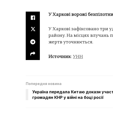
У Харкові ворожі безпілот
У Харкові зафіксовано три 
району. На місцях влучань
жертв уточнюється.
Источник
:
УНН
Попередня новина
Україна передала Китаю докази участ
громадян КНР у війні на боці росії