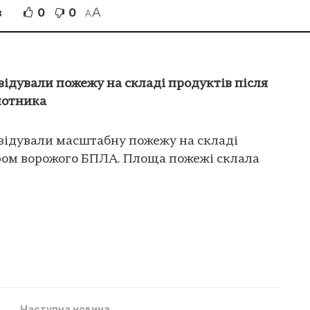
A
0
0
В
A
відували пожежу на складі продуктів після
лотника
відували масштабну пожежу на складі
ром ворожого БПЛА. Площа пожежі склала
Наступна новина