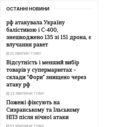
ОСТАННІ НОВИНИ
рф атакувала Україну
балістикою і С-400,
знешкоджено 135 зі 151 дрона, є
влучання ракет
25 ХВИЛИН ТОМУ
Відсутність і менший вибір
товарів у супермаркетах –
склади "Фори" знищено через
атаку рф
33 ХВИЛИНИ ТОМУ
Пожежі фіксують на
Сизранському та Ільському
НПЗ після нічної атаки
53 ХВИЛИНИ ТОМУ