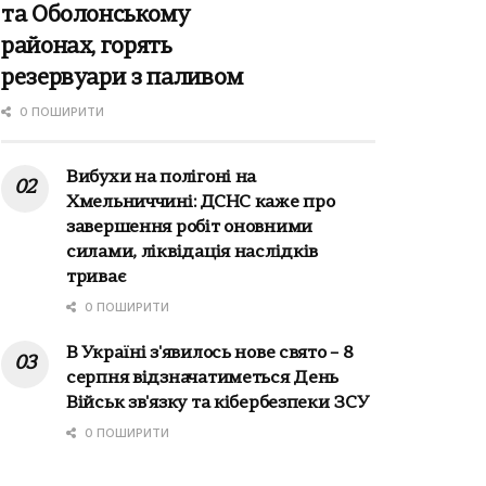
та Оболонському
районах, горять
резервуари з паливом
0 ПОШИРИТИ
Вибухи на полігоні на
Хмельниччині: ДСНС каже про
завершення робіт оновними
силами, ліквідація наслідків
триває
0 ПОШИРИТИ
В Україні з'явилось нове свято – 8
серпня відзначатиметься День
Військ зв'язку та кібербезпеки ЗСУ
0 ПОШИРИТИ