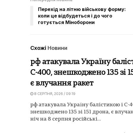
Перехід на літню військову форму:
коли це відбудеться і до чого
готується Міноборони
Схожі
Новини
рф атакувала Україну баліс
С-400, знешкоджено 135 зі 1
є влучання ракет
8 СЕРПНЯ, 2026 / 09:19
рф атакувала Україну балістикою і С-4
знешкоджено 135 зі 151 дрона, є влучан
ніч на 8 серпня російські...