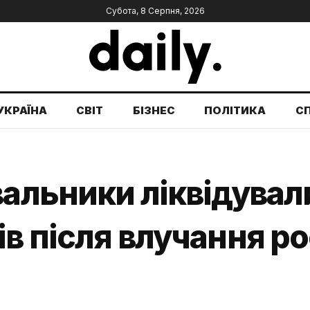
Субота, 8 Серпня, 2026
УКРАЇНА
СВІТ
БІЗНЕС
ПОЛІТИКА
С
вальники ліквідува
ів після влучання р