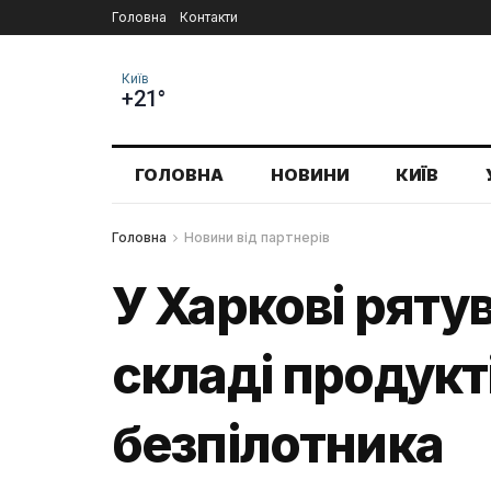
Головна
Контакти
Київ
+21°
ГОЛОВНА
НОВИНИ
КИЇВ
Головна
Новини від партнерів
У Харкові ряту
складі продукт
безпілотника