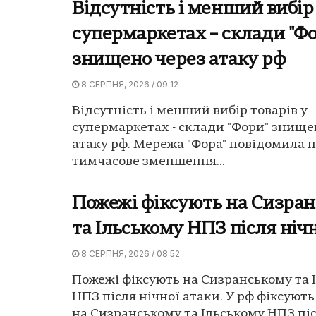
Відсутність і менший вибір 
супермаркетах – склади "Ф
знищено через атаку рф
8 СЕРПНЯ, 2026 / 09:12
Відсутність і менший вибір товарів у
супермаркетах - склади "Фори" знище
атаку рф. Мережа "Фора" повідомила 
тимчасове зменшення...
Пожежі фіксують на Сизра
та Ільському НПЗ після ніч
8 СЕРПНЯ, 2026 / 08:52
Пожежі фіксують на Сизранському та 
НПЗ після нічної атаки. У рф фіксуют
на Сизранському та Ільському НПЗ післ