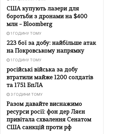
США купують лазери для
боротьби з дронами на $400
млн – Bloomberg
1 ГОДИНУ ТОМУ
223 бої за добу: найбільше атак
на Покровському напрямку
1 ГОДИНУ ТОМУ
російські війська за добу
втратили майже 1200 солдатів
та 1751 БпЛА
3 ГОДИНИ ТОМУ
Разом давайте виснажимо
ресурси росії: фон дер Ляєн
привітала схвалення Сенатом
США санкцій проти рф