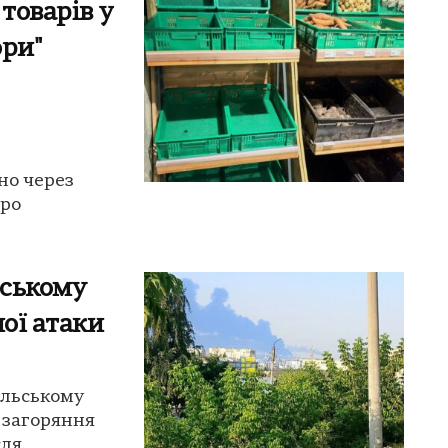
товарів у
ори"
но через
про
нському
ної атаки
Ільському
ь загоряння
я...