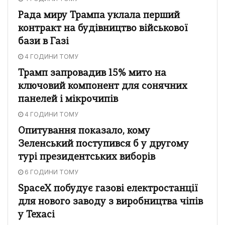
Рада миру Трампа уклала перший
контракт на будівництво військової
бази в Газі
4 ГОДИНИ ТОМУ
Трамп запровадив 15% мито на
ключовий компонент для сонячних
панелей і мікрочипів
4 ГОДИНИ ТОМУ
Опитування показало, кому
Зеленський поступився б у другому
турі президентських виборів
6 ГОДИНИ ТОМУ
SpaceX побудує газові електростанції
для нового заводу з виробництва чіпів
у Техасі