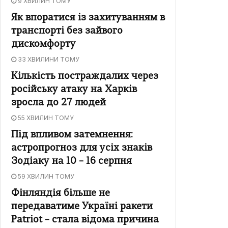
9 ХВИЛИН ТОМУ
Як впоратися із захитуванням в
транспорті без зайвого
дискомфорту
33 ХВИЛИНИ ТОМУ
Кількість постраждалих через
російську атаку на Харків
зросла до 27 людей
55 ХВИЛИН ТОМУ
Під впливом затемнення:
астропрогноз для усіх знаків
Зодіаку на 10 – 16 серпня
59 ХВИЛИН ТОМУ
Фінляндія більше не
передаватиме Україні ракети
Patriot – стала відома причина