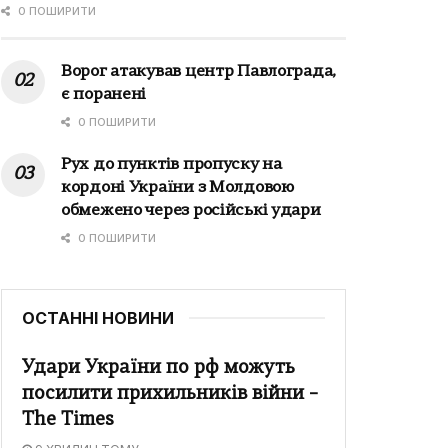
0 ПОШИРИТИ
Ворог атакував центр Павлограда,
є поранені
0 ПОШИРИТИ
Рух до пунктів пропуску на
кордоні України з Молдовою
обмежено через російські удари
0 ПОШИРИТИ
ОСТАННІ НОВИНИ
Удари України по рф можуть
посилити прихильників війни –
The Times