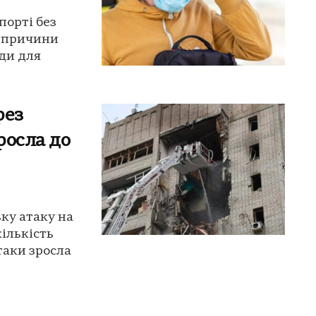
порті без
є причини
ди для
рез
росла до
ку атаку на
кількість
таки зросла