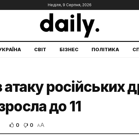
Неділя, 9 Серпня, 2026
УКРАЇНА
СВІТ
БІЗНЕС
ПОЛІТИКА
С
 атаку російських д
росла до 11
A
0
0
A