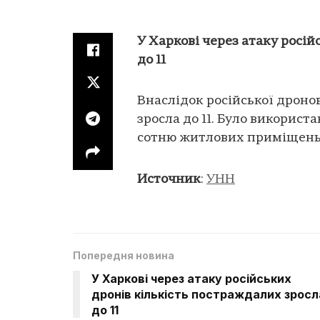
У Харкові через атаку росі
до 11
Внаслідок російської дроно
зросла до 11. Було викорис
сотню житлових приміщень
Источник
:
УНН
Попередня новина
У Харкові через атаку російських
дронів кількість постраждалих зросл
до 11