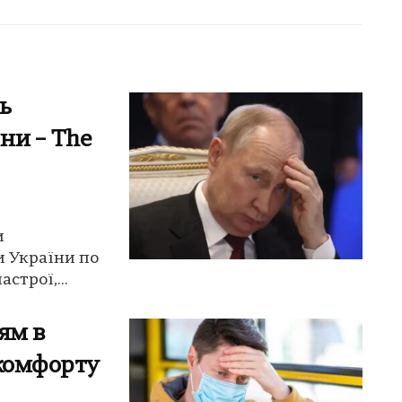
ь
ни – The
и
и України по
строї,...
ям в
скомфорту