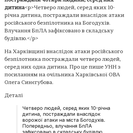
постраждали чотири людини, серед них
дитина
<p>Четверо людей, серед яких 10-
річна дитина, постраждали внаслідок атаки
російського безпілотника на Богодухів.
Влучання БпЛА зафіксовано в складську
будівлю.</p>
На Харківщині внаслідок атаки російського
безпілотника постраждали четверо людей,
серед них одна дитина. Про це пише УНН з
посиланням на очільника Харківської ОВА
Олега Синєгубова.
Деталі
Четверо людей, серед яких 10-річна
дитина, постраждали внаслідок
ворожої атаки на міста Богодухів.
Попередньо, влучання БпЛА
зафіксовано в складську будівлю