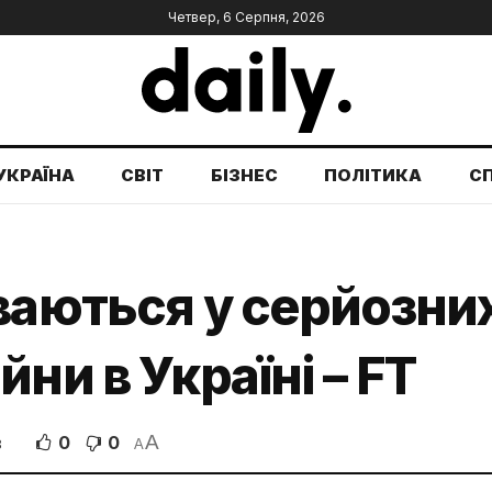
Четвер, 6 Серпня, 2026
УКРАЇНА
СВІТ
БІЗНЕС
ПОЛІТИКА
С
ваються у серйозних
ни в Україні – FT
A
0
0
В
A