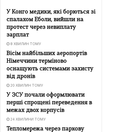
У Конго медики, які борються зі
спалахом Еболи, вийшли на
протест через невиплату
зарплат
8 ХВИЛИН ТОМУ
Вісім найбільших аеропортів
Німеччини терміново
оснащують системами захисту
від дронів
20 ХВИЛИН ТОМУ
У ЗСУ почали оформлювати
перші спрощені переведення в
межах двох корпусів
24 ХВИЛИНИ ТОМУ
Тепломережа через паркову