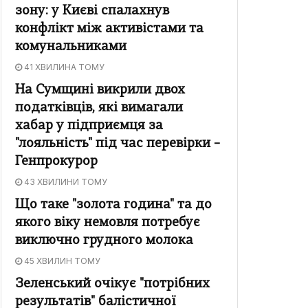
зону: у Києві спалахнув
конфлікт між активістами та
комунальниками
41 ХВИЛИНА ТОМУ
На Сумщині викрили двох
податківців, які вимагали
хабар у підприємця за
"лояльність" під час перевірки –
Генпрокурор
43 ХВИЛИНИ ТОМУ
Що таке "золота година" та до
якого віку немовля потребує
виключно грудного молока
45 ХВИЛИН ТОМУ
Зеленський очікує "потрібних
результатів" балістичної