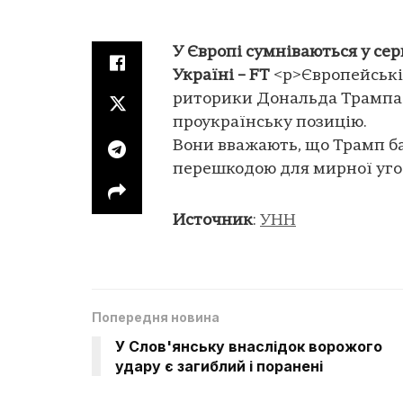
У Європі сумніваються у се
Україні – FT
<p>Європейські
риторики Дональда Трампа щ
проукраїнську позицію.
Вони вважають, що Трамп ба
перешкодою для мирної уго
Источник
:
УНН
Попередня новина
У Слов'янську внаслідок ворожого
удару є загиблий і поранені