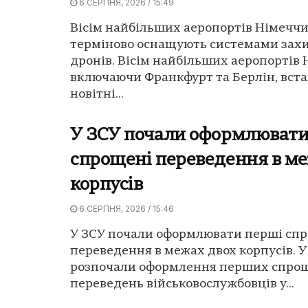
6 СЕРПНЯ, 2026 / 15:49
Вісім найбільших аеропортів Німечч
терміново оснащують системами захи
дронів. Вісім найбільших аеропортів
включаючи Франкфурт та Берлін, вст
новітні...
У ЗСУ почали оформлювати
спрощені переведення в ме
корпусів
6 СЕРПНЯ, 2026 / 15:46
У ЗСУ почали оформлювати перші сп
переведення в межах двох корпусів. У
розпочали оформлення перших спро
переведень військовослужбовців у...