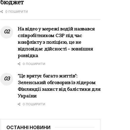
бюджет
0 ПОШИРИТИ
На відео у мережі водій назвався
співробітником СЗР під час
конфлікту з поліцією, це не
відповідає дійсності – зовнішня
розвідка
0 ПОШИРИТИ
"Це врятує багато життів":
Зеленський обговорив із лідером
Фінляндії захист від балістики для
України
0 ПОШИРИТИ
ОСТАННІ НОВИНИ