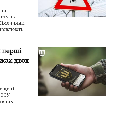
ини
сту від
 Німеччини,
ановлюють
 перші
жах двох
рощені
 ЗСУ
щених