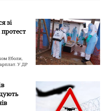
я зі
 протест
хом Еболи,
арплат. У ДР
ів
ащують
нів