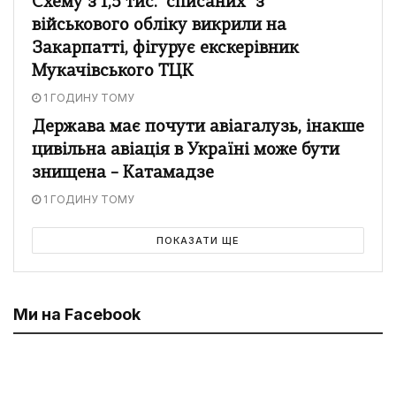
Схему з 1,5 тис. "списаних" з
військового обліку викрили на
Закарпатті, фігурує екскерівник
Мукачівського ТЦК
1 ГОДИНУ ТОМУ
Держава має почути авіагалузь, інакше
цивільна авіація в Україні може бути
знищена – Катамадзе
1 ГОДИНУ ТОМУ
ПОКАЗАТИ ЩЕ
Ми на Facebook