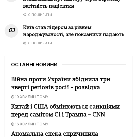
вагітність пацієнтки
0 ПОШИРИТИ
Київ став лідером за рівнем
народжуваності, але показники падають
0 ПОШИРИТИ
ОСТАННІ НОВИНИ
Війна проти України збіднила три
чверті регіонів росії – розвідка
10 ХВИЛИН ТОМУ
Китай і США обмінюються санкціями
перед самітом Сі і Трампа – CNN
16 ХВИЛИН ТОМУ
Аномальна спека спричинила