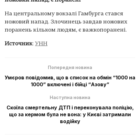
ножовий напад, є поранені
На центральному вокзалі Гамбурга стався
ножовий напад. Злочинець завдав ножових
поранень кільком людям, є важкопоранені.
Источник
:
УНН
Попередня новина
Умєров повідомив, що в список на обмін “1000 на
1000” включені і бійці “Азову”
Наступна новина
Скоїла смертельну ДТП і переконувала поліцію,
що за кермом була не вона: у Києві затримали
водійку