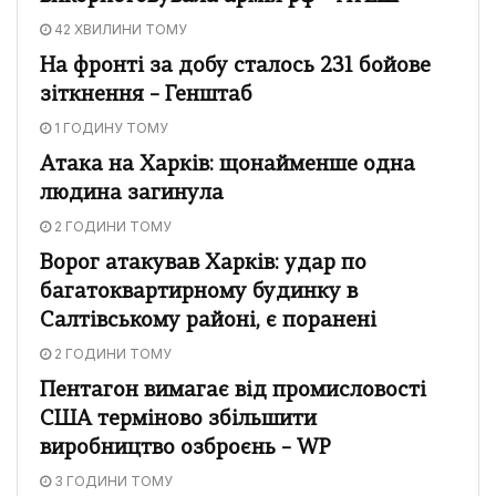
42 ХВИЛИНИ ТОМУ
На фронті за добу сталось 231 бойове
зіткнення – Генштаб
1 ГОДИНУ ТОМУ
Атака на Харків: щонайменше одна
людина загинула
2 ГОДИНИ ТОМУ
Ворог атакував Харків: удар по
багатоквартирному будинку в
Салтівському районі, є поранені
2 ГОДИНИ ТОМУ
Пентагон вимагає від промисловості
США терміново збільшити
виробництво озброєнь – WP
3 ГОДИНИ ТОМУ