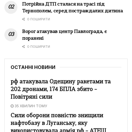
Потрійна ДТП сталася на трасі під
Тернополем, серед постраждалих дитина
0 ПОШИРИТИ
Ворог атакував центр Павлограда, є
поранені
0 ПОШИРИТИ
ОСТАННІ НОВИНИ
рф атакувала Одещину ракетами та
202 дронами, 174 БПЛА збито –
Повітряні сили
35 ХВИЛИН ТОМУ
Сили оборони повністю знищили
нафтобазу в Луганську, яку
використовувала армія рф – АТЕШ