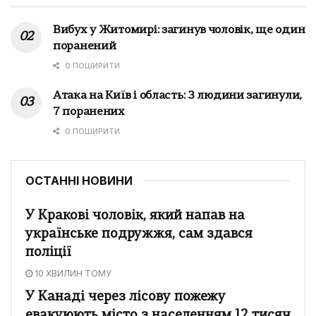
Вибух у Житомирі: загинув чоловік, ще один
поранений
0 ПОШИРИТИ
Атака на Київ і область: 3 людини загинули,
7 поранених
0 ПОШИРИТИ
ОСТАННІ НОВИНИ
У Кракові чоловік, який напав на
українське подружжя, сам здався
поліції
10 ХВИЛИН ТОМУ
У Канаді через лісову пожежу
евакуюють місто з населенням 12 тисяч