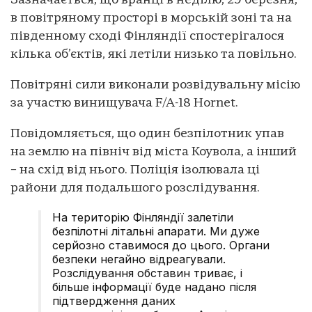
Зазначається, що вранці в неділю, 29 березня,
в повітряному просторі в морській зоні та на
південному сході Фінляндії спостерігалося
кілька об’єктів, які летіли низько та повільно.
Повітряні сили виконали розвідувальну місію
за участю винищувача F/A-18 Hornet.
Повідомляється, що один безпілотник упав
на землю на північ від міста Коувола, а інший
– на схід від нього. Поліція ізолювала ці
райони для подальшого розслідування.
На територію Фінляндії залетіли
безпілотні літальні апарати. Ми дуже
серйозно ставимося до цього. Органи
безпеки негайно відреагували.
Розслідування обставин триває, і
більше інформації буде надано після
підтвердження даних