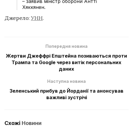
– заявив міністр оборони Антті
Хяккянен.
Джерело:
УНН
.
Попередня новина
Жертви Джеффрі Епштейна позиваються проти
Трампа та Google через витік персональних
даних
Наступна новина
Зеленський прибув до Йорданії та анонсував
важливі зустрічі
Схожі
Новини