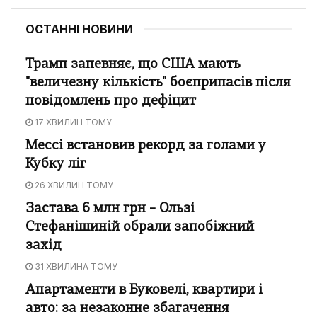
ОСТАННІ НОВИНИ
Трамп запевняє, що США мають
"величезну кількість" боєприпасів після
повідомлень про дефіцит
17 ХВИЛИН ТОМУ
Мессі встановив рекорд за голами у
Кубку ліг
26 ХВИЛИН ТОМУ
Застава 6 млн грн – Ользі
Стефанішиній обрали запобіжний
захід
31 ХВИЛИНА ТОМУ
Апартаменти в Буковелі, квартири і
авто: за незаконне збагачення