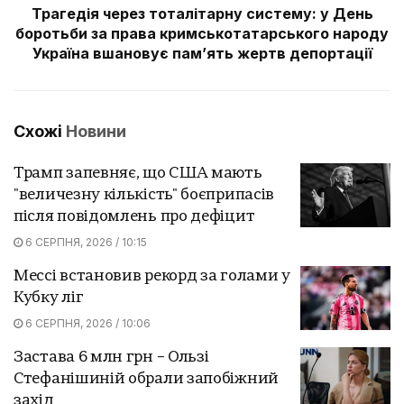
Трагедія через тоталітарну систему: у День
боротьби за права кримськотатарського народу
Україна вшановує памʼять жертв депортації
Схожі
Новини
Трамп запевняє, що США мають
"величезну кількість" боєприпасів
після повідомлень про дефіцит
6 СЕРПНЯ, 2026 / 10:15
Мессі встановив рекорд за голами у
Кубку ліг
6 СЕРПНЯ, 2026 / 10:06
Застава 6 млн грн – Ользі
Стефанішиній обрали запобіжний
захід