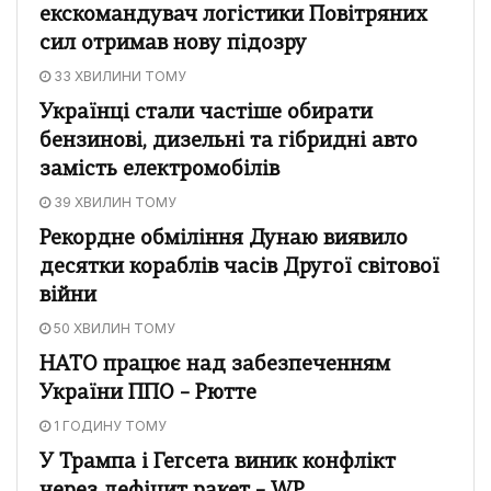
екскомандувач логістики Повітряних
сил отримав нову підозру
33 ХВИЛИНИ ТОМУ
Українці стали частіше обирати
бензинові, дизельні та гібридні авто
замість електромобілів
39 ХВИЛИН ТОМУ
Рекордне обміління Дунаю виявило
десятки кораблів часів Другої світової
війни
50 ХВИЛИН ТОМУ
НАТО працює над забезпеченням
України ППО – Рютте
1 ГОДИНУ ТОМУ
У Трампа і Гегсета виник конфлікт