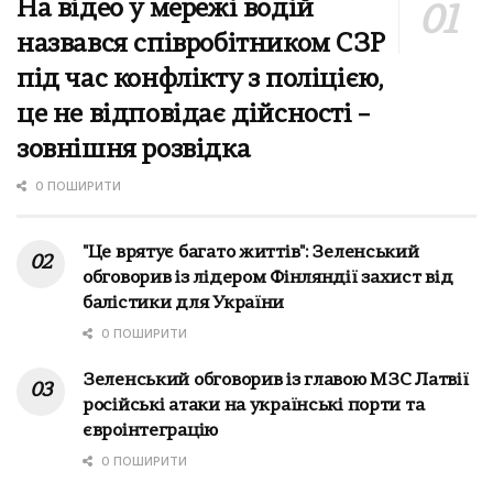
На відео у мережі водій
назвався співробітником СЗР
під час конфлікту з поліцією,
це не відповідає дійсності –
зовнішня розвідка
0 ПОШИРИТИ
"Це врятує багато життів": Зеленський
обговорив із лідером Фінляндії захист від
балістики для України
0 ПОШИРИТИ
Зеленський обговорив із главою МЗС Латвії
російські атаки на українські порти та
євроінтеграцію
0 ПОШИРИТИ