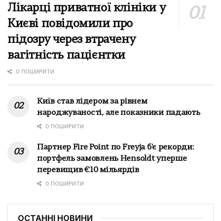
Лікарці приватної клініки у
Києві повідомили про
підозру через втрачену
вагітність пацієнтки
0 ПОШИРИТИ
Київ став лідером за рівнем
народжуваності, але показники падають
0 ПОШИРИТИ
Партнер Fire Point по Freyja б'є рекорди:
портфель замовлень Hensoldt уперше
перевищив €10 мільярдів
0 ПОШИРИТИ
ОСТАННІ НОВИНИ