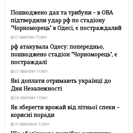
Пошкоджено дах та трибуни – в ОВА
підтвердили удар рф по стадіону
"Чорноморець" в Одесі, є постраждалий
17 ХВИЛИН ТОМУ
рф атакувала Одесу: попередньо,
пошкоджено стадіон "Чорноморець", є
постраждалі
27 ХВИЛИН ТОМУ
Які доплати отримають українці до
Дня Незалежності
29 ХВИЛИН ТОМУ
Як зберегти врожай від літньої спеки –
корисні поради
31 ХВИЛИНА ТОМУ