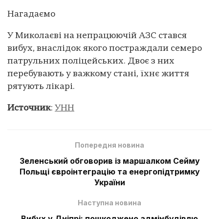
Нагадаємо
У Миколаєві на непрацюючій АЗС стався
вибух, внаслідок якого постраждали семеро
патрульних поліцейських. Двоє з них
перебувають у важкому стані, їхнє життя
рятують лікарі.
Источник
:
УНН
Попередня новина
Зеленський обговорив із маршалком Сейму
Польщі євроінтеграцію та енергопідтримку
України
Наступна новина
Вибух у Дніпрі: пошкоджено адмінбудівлю