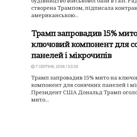
будівництво військової бази в Газі. Ра
створена Трампом, підписала контрак
американською...
Трамп запровадив 15% мито
ключовий компонент для с
панелей і мікрочипів
7 СЕРПНЯ, 2026 / 03:26
Трамп запровадив 15% мито на ключо
компонент для сонячних панелей і мі
Президент США Дональд Трамп оголо
мито...