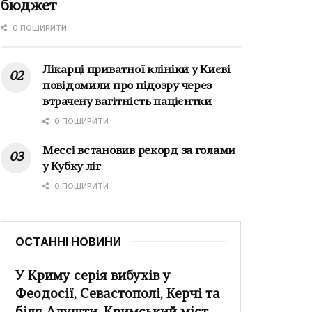
бюджет
0 ПОШИРИТИ
Лікарці приватної клініки у Києві
повідомили про підозру через
втрачену вагітність пацієнтки
0 ПОШИРИТИ
Мессі встановив рекорд за голами
у Кубку ліг
0 ПОШИРИТИ
ОСТАННІ НОВИНИ
У Криму серія вибухів у
Феодосії, Севастополі, Керчі та