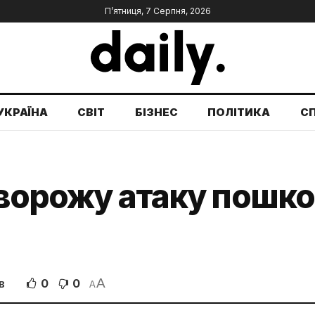
П’ятниця, 7 Серпня, 2026
УКРАЇНА
СВІТ
БІЗНЕС
ПОЛІТИКА
С
 ворожу атаку пошк
A
0
0
В
A