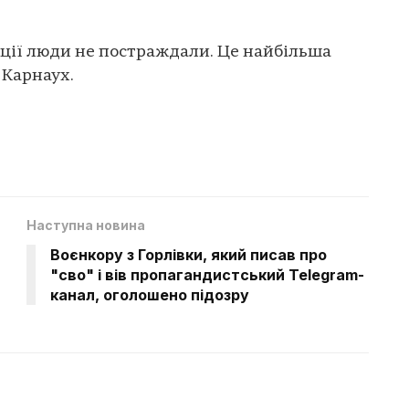
ації люди не постраждали. Це найбільша
 Карнаух.
Наступна новина
Воєнкору з Горлівки, який писав про
"сво" і вів пропагандистський Telegram-
канал, оголошено підозру