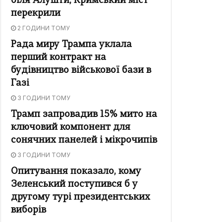
біля Алушти, Кримський міст
перекрили
2 ГОДИНИ ТОМУ
Рада миру Трампа уклала
перший контракт на
будівництво військової бази в
Газі
3 ГОДИНИ ТОМУ
Трамп запровадив 15% мито на
ключовий компонент для
сонячних панелей і мікрочипів
3 ГОДИНИ ТОМУ
Опитування показало, кому
Зеленський поступився б у
другому турі президентських
виборів