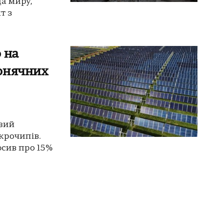
да миру,
т з
 на
онячних
вий
крочипів.
сив про 15%