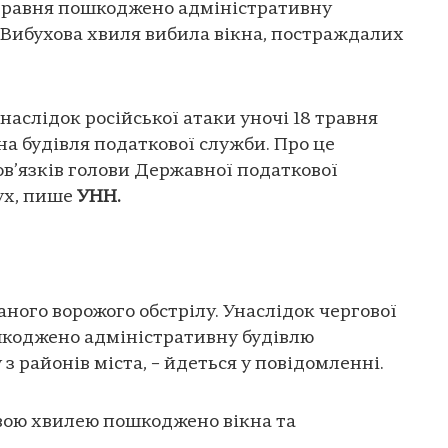
 травня пошкоджено адміністративну
 Вибухова хвиля вибила вікна, постраждалих
наслідок російської атаки уночі 18 травня
а будівля податкової служби. Про це
в’язків голови Державної податкової
ух, пише
УНН.
ного ворожого обстрілу. Унаслідок чергової
шкоджено адміністративну будівлю
з районів міста, – йдеться у повідомленні.
овою хвилею пошкоджено вікна та