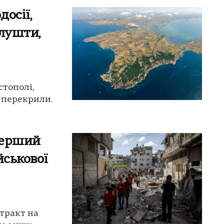
досії,
Алушти,
стополі,
т перекрили.
перший
йськової
тракт на