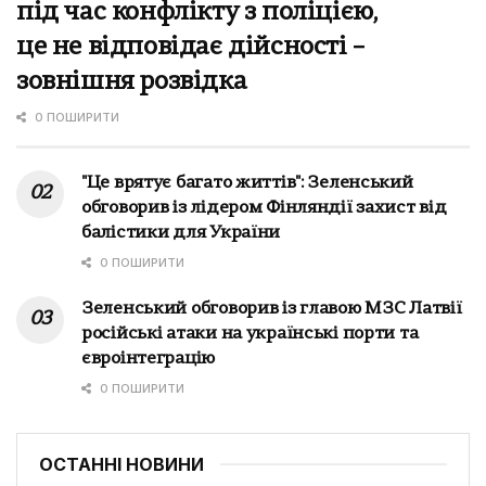
під час конфлікту з поліцією,
це не відповідає дійсності –
зовнішня розвідка
0 ПОШИРИТИ
"Це врятує багато життів": Зеленський
обговорив із лідером Фінляндії захист від
балістики для України
0 ПОШИРИТИ
Зеленський обговорив із главою МЗС Латвії
російські атаки на українські порти та
євроінтеграцію
0 ПОШИРИТИ
ОСТАННІ НОВИНИ