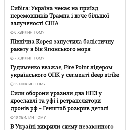
Сибіга: Україна чекає на приїзд
перемовників Трампа і хоче більшої
залученості США
6 ХВИЛИН ТОМУ
Північна Корея запустила балістичну
ракету в бік Японського моря
7 ХВИЛИН ТОМУ
Гудименко вважає, Fire Point лідером
українського ОПК у сегменті deep strike
15 ХВИЛИН ТОМУ
Сили оборони уразили два НПЗ у
ярославлі та уфі і ретранслятори
дронів рф – Генштаб розкрив деталі
16 ХВИЛИН ТОМУ
В Україні викрили схему незаконного