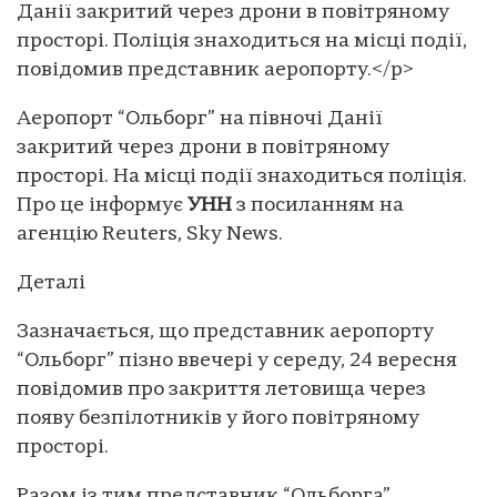
Данії закритий через дрони в повітряному
просторі. Поліція знаходиться на місці події,
повідомив представник аеропорту.</p>
Аеропорт “Ольборг” на півночі Данії
закритий через дрони в повітряному
просторі. На місці події знаходиться поліція.
Про це інформує
УНН
з посиланням на
агенцію Reuters, Sky News.
Деталі
Зазначається, що представник аеропорту
“Ольборг” пізно ввечері у середу, 24 вересня
повідомив про закриття летовища через
появу безпілотників у його повітряному
просторі.
Разом із тим представник “Ольборга”