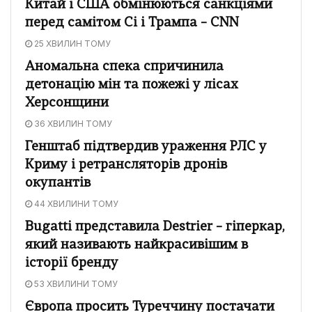
Китай і США обмінюються санкціями
перед самітом Сі і Трампа – CNN
25 ХВИЛИН ТОМУ
Аномальна спека спричинила
детонацію мін та пожежі у лісах
Херсонщини
36 ХВИЛИН ТОМУ
Генштаб підтвердив ураження РЛС у
Криму і ретрансляторів дронів
окупантів
44 ХВИЛИНИ ТОМУ
Bugatti представила Destrier – гіперкар,
який називають найкрасивішим в
історії бренду
53 ХВИЛИНИ ТОМУ
Європа просить Туреччину постачати